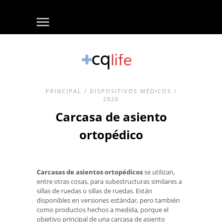
PRINCIPAL
/
DISPOSITIVOS MÉDICOS
/
2020
Carcasa de asiento
ortopédico
Carcasas de asientos ortopédicos
se utilizan,
entre otras cosas, para subestructuras similares a
sillas de ruedas o sillas de ruedas. Están
disponibles en versiones estándar, pero también
como productos hechos a medida, porque el
objetivo principal de una carcasa de asiento