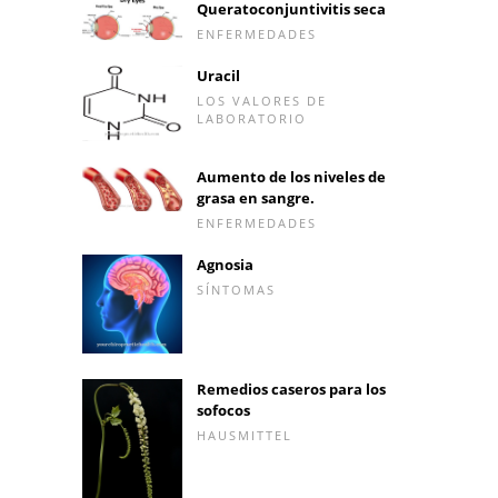
Queratoconjuntivitis seca
ENFERMEDADES
Uracil
LOS VALORES DE
LABORATORIO
Aumento de los niveles de
grasa en sangre.
ENFERMEDADES
Agnosia
SÍNTOMAS
Remedios caseros para los
sofocos
HAUSMITTEL