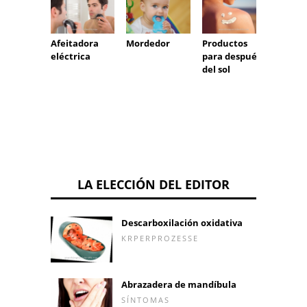
Almoh
Mordedor
Afeitadora
Productos
adhes
eléctrica
para después
del sol
LA ELECCIÓN DEL EDITOR
Descarboxilación oxidativa
KRPERPROZESSE
Abrazadera de mandíbula
SÍNTOMAS