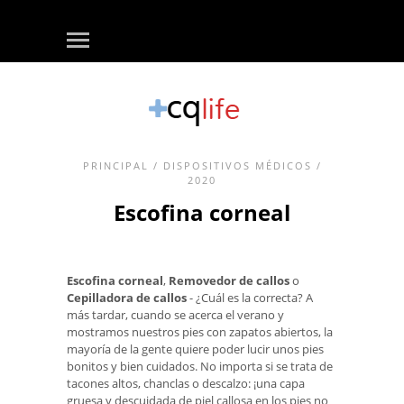
PRINCIPAL
/
DISPOSITIVOS MÉDICOS
/
2020
Escofina corneal
Escofina corneal
,
Removedor de callos
o
Cepilladora de callos
- ¿Cuál es la correcta? A
más tardar, cuando se acerca el verano y
mostramos nuestros pies con zapatos abiertos, la
mayoría de la gente quiere poder lucir unos pies
bonitos y bien cuidados. No importa si se trata de
tacones altos, chanclas o descalzo: ¡una capa
gruesa y descuidada de piel callosa en los pies no