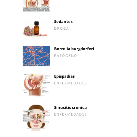
Sedantes
DROGA
Borrelia burgdorferi
PATÓGENO
Epispadias
ENFERMEDADES
Sinusitis crónica
ENFERMEDADES