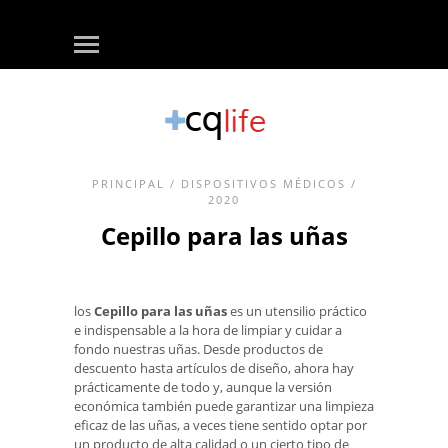
PRINCIPAL
/
DISPOSITIVOS MÉDICOS
/
2020
Cepillo para las uñas
los
Cepillo para las uñas
es un utensilio práctico
e indispensable a la hora de limpiar y cuidar a
fondo nuestras uñas. Desde productos de
descuento hasta artículos de diseño, ahora hay
prácticamente de todo y, aunque la versión
económica también puede garantizar una limpieza
eficaz de las uñas, a veces tiene sentido optar por
un producto de alta calidad o un cierto tipo de