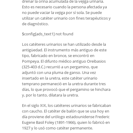
drenar la orina acumulada de la vejiga urinaria.
Esto es necesario cuando la persona afectada ya
no puede vaciar la vejiga por sí sola. Se puede
utilizar un catéter urinario con fines terapéuticos y
de diagnóstico.
$config[ads_text1] not found
Los catéteres urinarios se han utilizado desde la
antigüedad. El instrumento más antiguo de este
tipo, fabricado en bronce, se encontró en
Pompeya. El difunto médico antiguo Oreibasios
(325-403 d.C.) recurrió a un pergamino, que
adjuntó con una pluma de ganso. Una vez
insertado en la uretra, este catéter urinario
temprano permaneció en la uretra durante tres
días, lo que provocó que el pergamino se hinchara
y, por lo tanto, dilatara la uretra.
En el siglo XIX, los catéteres urinarios se fabricaban
con caucho. El catéter de balón que se usa hoy en
día proviene del urólogo estadounidense Frederic
Eugene Basil Foley (1891-1966), quien lo fabricó en
1927 y lo usó como catéter permanente.