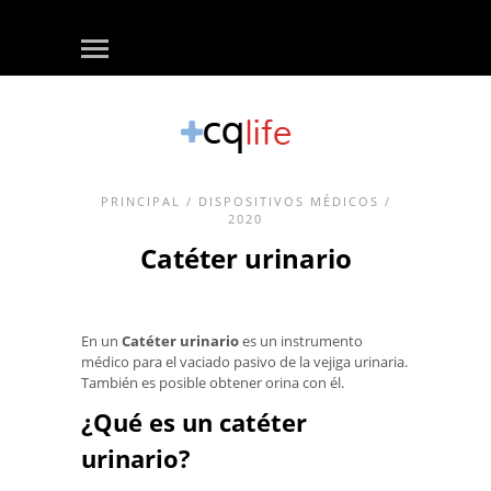
PRINCIPAL
/
DISPOSITIVOS MÉDICOS
/
2020
Catéter urinario
En un
Catéter urinario
es un instrumento
médico para el vaciado pasivo de la vejiga urinaria.
También es posible obtener orina con él.
¿Qué es un catéter
urinario?