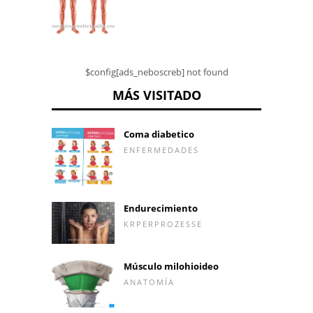
$config[ads_neboscreb] not found
MÁS VISITADO
Coma diabetico
ENFERMEDADES
Endurecimiento
KRPERPROZESSE
Músculo milohioideo
ANATOMÍA