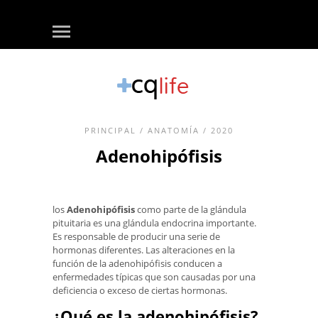
PRINCIPAL
/
ANATOMÍA
/ 2020
Adenohipófisis
los
Adenohipófisis
como parte de la glándula
pituitaria es una glándula endocrina importante.
Es responsable de producir una serie de
hormonas diferentes. Las alteraciones en la
función de la adenohipófisis conducen a
enfermedades típicas que son causadas por una
deficiencia o exceso de ciertas hormonas.
¿Qué es la adenohipófisis?