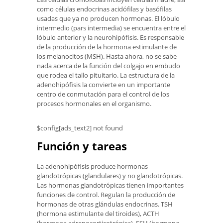
como células endocrinas acidófilas y basófilas
usadas que ya no producen hormonas. El lóbulo
intermedio (pars intermedia) se encuentra entre el
lóbulo anterior y la neurohipófisis. Es responsable
de la producción de la hormona estimulante de
los melanocitos (MSH). Hasta ahora, no se sabe
nada acerca de la función del colgajo en embudo
que rodea el tallo pituitario. La estructura de la
adenohipófisis la convierte en un importante
centro de conmutación para el control de los
procesos hormonales en el organismo.
$config[ads_text2] not found
Función y tareas
La adenohipófisis produce hormonas
glandotrópicas (glandulares) y no glandotrópicas.
Las hormonas glandotrópicas tienen importantes
funciones de control. Regulan la producción de
hormonas de otras glándulas endocrinas. TSH
(hormona estimulante del tiroides), ACTH
(hormona adrenocorticotrópica), FSH (hormona