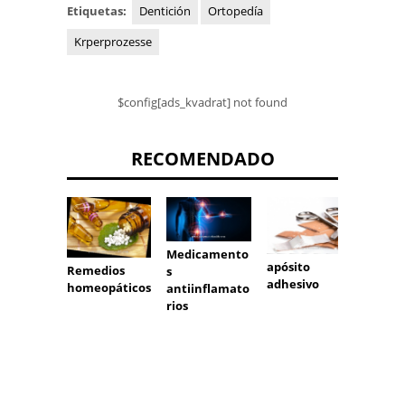
Etiquetas:
Dentición
Ortopedía
Krperprozesse
$config[ads_kvadrat] not found
RECOMENDADO
Medicamento
apósito
Remedios
Remed
s
adhesivo
homeopáticos
homeo
antiinflamato
rios