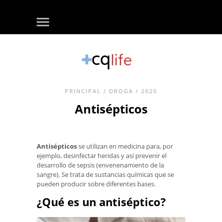
PRINCIPAL
/
DROGA
/ 2020
Antisépticos
Antisépticos
se utilizan en medicina para, por
ejemplo, desinfectar heridas y así prevenir el
desarrollo de sepsis (envenenamiento de la
sangre). Se trata de sustancias químicas que se
pueden producir sobre diferentes bases.
¿Qué es un antiséptico?