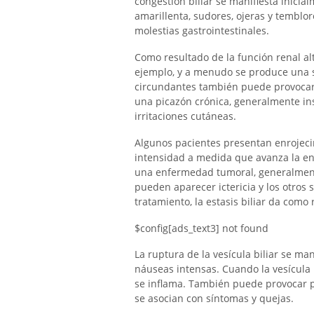
congestión biliar se manifiesta inicialm
amarillenta, sudores, ojeras y tembl
molestias gastrointestinales.
Como resultado de la función renal al
ejemplo, y a menudo se produce una s
circundantes también puede provocar v
una picazón crónica, generalmente in
irritaciones cutáneas.
Algunos pacientes presentan enrojeci
intensidad a medida que avanza la en
una enfermedad tumoral, generalmente
pueden aparecer ictericia y los otros
tratamiento, la estasis biliar da como 
$config[ads_text3] not found
La ruptura de la vesícula biliar se ma
náuseas intensas. Cuando la vesícula b
se inflama. También puede provocar p
se asocian con síntomas y quejas.