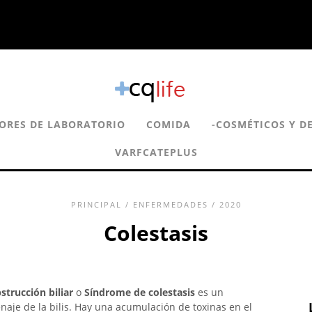
ORES DE LABORATORIO
COMIDA
-COSMÉTICOS Y D
VARFCATEPLUS
PRINCIPAL
/
ENFERMEDADES
/ 2020
Colestasis
bstrucción biliar
o
Síndrome de colestasis
es un
enaje de la bilis. Hay una acumulación de toxinas en el