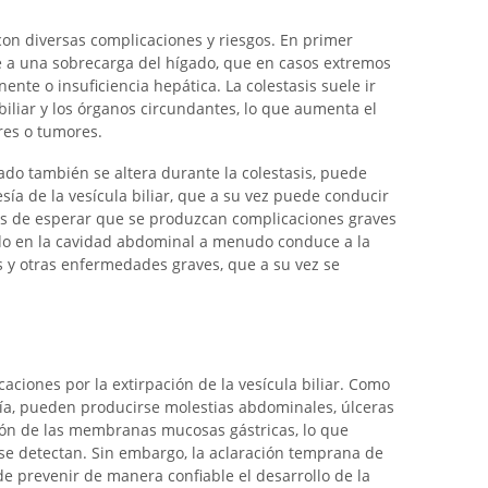
con diversas complicaciones y riesgos. En primer
e a una sobrecarga del hígado, que en casos extremos
te o insuficiencia hepática. La colestasis suele ir
iliar y los órganos circundantes, lo que aumenta el
ares o tumores.
elgado también se altera durante la colestasis, puede
ía de la vesícula biliar, que a su vez puede conducir
r. Es de esperar que se produzcan complicaciones graves
ciado en la cavidad abdominal a menudo conduce a la
is y otras enfermedades graves, que a su vez se
aciones por la extirpación de la vesícula biliar. Como
ía, pueden producirse molestias abdominales, úlceras
ción de las membranas mucosas gástricas, lo que
se detectan. Sin embargo, la aclaración temprana de
ede prevenir de manera confiable el desarrollo de la