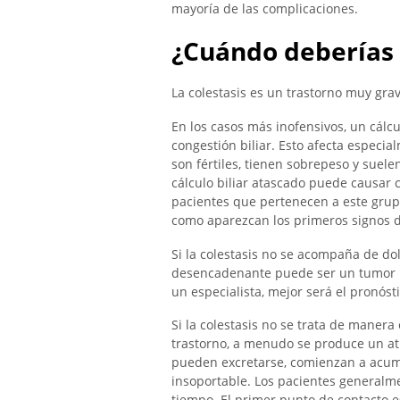
mayoría de las complicaciones.
¿Cuándo deberías 
La colestasis es un trastorno muy gr
En los casos más inofensivos, un cálc
congestión biliar. Esto afecta especi
son fértiles, tienen sobrepeso y suel
cálculo biliar atascado puede causar 
pacientes que pertenecen a este grup
como aparezcan los primeros signos d
Si la colestasis no se acompaña de dol
desencadenante puede ser un tumor m
un especialista, mejor será el pronóst
Si la colestasis no se trata de maner
trastorno, a menudo se produce un atra
pueden excretarse, comienzan a acumul
insoportable. Los pacientes generalm
tiempo. El primer punto de contacto e