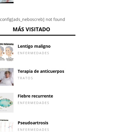
config[ads_neboscreb] not found
MÁS VISITADO
Lentigo maligno
ENFERMEDADES
Terapia de anticuerpos
TRATOS
Fiebre recurrente
ENFERMEDADES
Pseudoartrosis
ENFERMEDADES