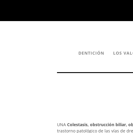
DENTICIÓN
LOS VAL
UNA
Colestasis, obstrucción biliar, o
trastorno patológico de las vías de dr