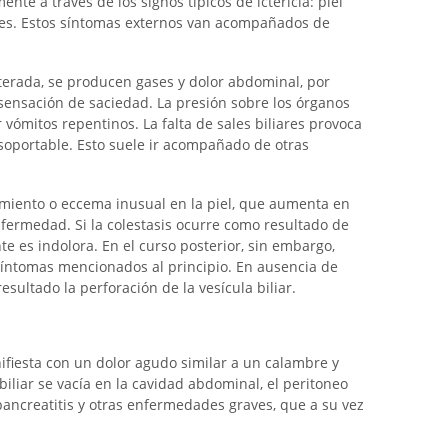
ente a través de los signos típicos de ictericia: piel
ores. Estos síntomas externos van acompañados de
terada, se producen gases y dolor abdominal, por
ensación de saciedad. La presión sobre los órganos
ómitos repentinos. La falta de sales biliares provoca
soportable. Esto suele ir acompañado de otras
miento o eccema inusual en la piel, que aumenta en
fermedad. Si la colestasis ocurre como resultado de
 es indolora. En el curso posterior, sin embargo,
 síntomas mencionados al principio. En ausencia de
resultado la perforación de la vesícula biliar.
nifiesta con un dolor agudo similar a un calambre y
iliar se vacía en la cavidad abdominal, el peritoneo
ancreatitis y otras enfermedades graves, que a su vez