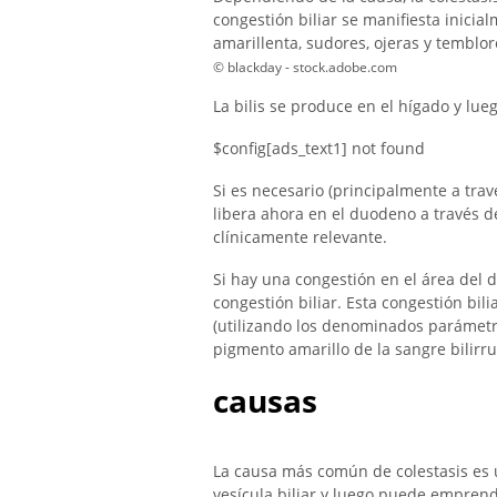
congestión biliar se manifiesta inicialm
amarillenta, sudores, ojeras y temblor
© blackday - stock.adobe.com
La bilis se produce en el hígado y lueg
$config[ads_text1] not found
Si es necesario (principalmente a trav
libera ahora en el duodeno a través de
clínicamente relevante.
Si hay una congestión en el área del d
congestión biliar. Esta congestión bil
(utilizando los denominados parámetro
pigmento amarillo de la sangre bilir
causas
La causa más común de colestasis es u
vesícula biliar y luego puede emprend