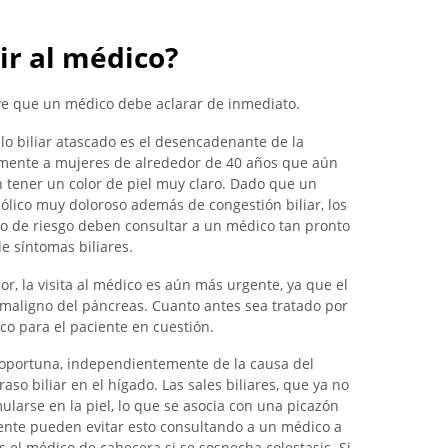
ir al médico?
ave que un médico debe aclarar de inmediato.
ulo biliar atascado es el desencadenante de la
almente a mujeres de alrededor de 40 años que aún
en tener un color de piel muy claro. Dado que un
cólico muy doloroso además de congestión biliar, los
o de riesgo deben consultar a un médico tan pronto
e síntomas biliares.
or, la visita al médico es aún más urgente, ya que el
aligno del páncreas. Cuanto antes sea tratado por
ico para el paciente en cuestión.
a oportuna, independientemente de la causa del
so biliar en el hígado. Las sales biliares, que ya no
arse en la piel, lo que se asocia con una picazón
ente pueden evitar esto consultando a un médico a
s el médico de cabecera si se sospecha colestasis. Si