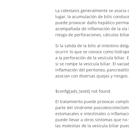
La colestasis generalmente se asocia 
lugar, la acumulación de bilis conduc
puede provocar daño hepático permanen
acompañada de inflamación de la vía b
riesgo de perforaciones, cálculos bili
Si la salida de la bilis al intestino d
ocurrir lo que se conoce como hidropes
a la perforación de la vesícula bilia
si se rompe la vesícula biliar. El va
inflamación del peritoneo, pancreatit
asocian con diversas quejas y riesgos.
$config[ads_text4] not found
El tratamiento puede provocar complic
parte del síndrome poscolescistectom
estomacales e intestinales o inflama
puede llevar a otros síntomas que no 
las molestias de la vesícula biliar pu