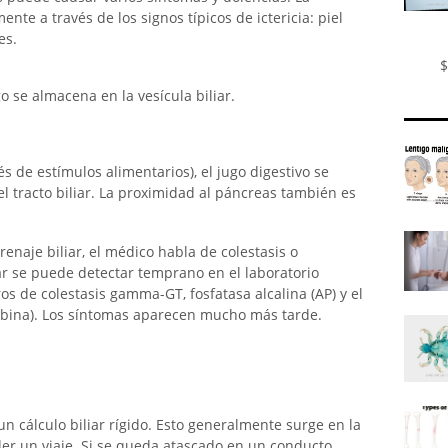
ente a través de los signos típicos de ictericia: piel
es.
$
o se almacena en la vesícula biliar.
és de estímulos alimentarios), el jugo digestivo se
l tracto biliar. La proximidad al páncreas también es
renaje biliar, el médico habla de colestasis o
iar se puede detectar temprano en el laboratorio
s de colestasis gamma-GT, fosfatasa alcalina (AP) y el
rubina). Los síntomas aparecen mucho más tarde.
n cálculo biliar rígido. Esto generalmente surge en la
er un viaje. Si se queda atascado en un conducto