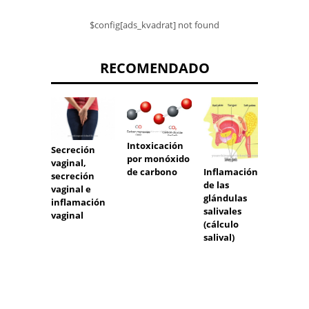
$config[ads_kvadrat] not found
RECOMENDADO
Enfer
Intoxicación
Secreción
de Po
por monóxido
vaginal,
Inflamación
de carbono
secreción
de las
vaginal e
glándulas
inflamación
salivales
vaginal
(cálculo
salival)