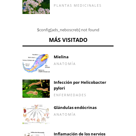
PLANTAS MEDICINALES
$config[ads_neboscreb] not found
MÁS VISITADO
Mielina
ANATOMÍA
Infección por Helicobacter
pylori
ENFERMEDADES
Glándulas endócrinas
ANATOMÍA
Inflamación de los nervios