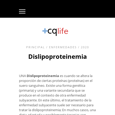
PRINCIPAL
/
ENFERMEDADES
/ 2020
Dislipoproteinemia
UNA
Dislipoproteinemia
es cuando se altera la
proporción de ciertas proteínas (proteínas) en el
suero sanguíneo. Existe una forma genética
(primaria) y una variante secundaria que se
produce en el contexto de otra enfermedad
subyacente. En este último, el tratamiento de la
enfermedad subyacente suele ser necesario para
tratar la dislipoproteinemia; En muchos casos, una
dieta adaptada y posiblemente terapias con