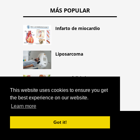
MÁS POPULAR
Infarto de miocardio
Liposarcoma
La encefalitis japonesa
This website uses cookies to ensure you get
the best experience on our website.
Learn more
COPYRIGHT 2026 HTTPS://CQLIFE.NET
Got it!
ERITROCITOS
^