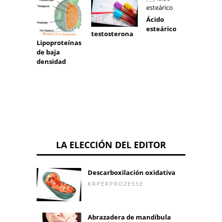
Ácido
esteárico
testosterona
Cobal
Lipoproteínas
de baja
densidad
LA ELECCIÓN DEL EDITOR
Descarboxilación oxidativa
KRPERPROZESSE
Abrazadera de mandíbula