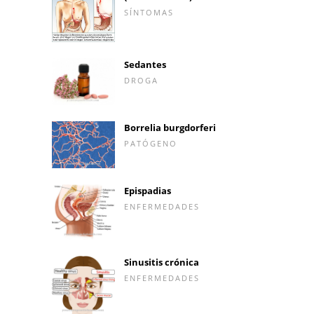
SÍNTOMAS
Sedantes
DROGA
Borrelia burgdorferi
PATÓGENO
Epispadias
ENFERMEDADES
Sinusitis crónica
ENFERMEDADES