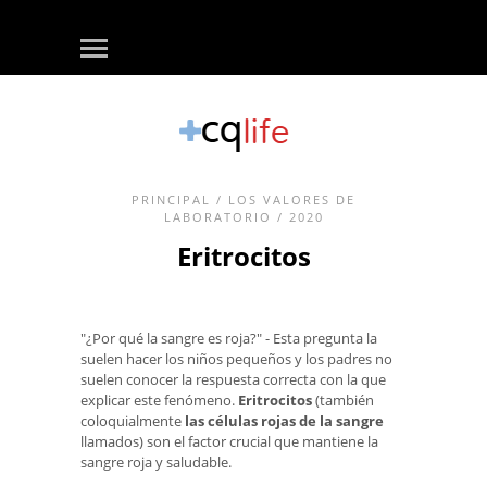
PRINCIPAL
/
LOS VALORES DE
LABORATORIO
/ 2020
Eritrocitos
"¿Por qué la sangre es roja?" - Esta pregunta la
suelen hacer los niños pequeños y los padres no
suelen conocer la respuesta correcta con la que
explicar este fenómeno.
Eritrocitos
(también
coloquialmente
las células rojas de la sangre
llamados) son el factor crucial que mantiene la
sangre roja y saludable.