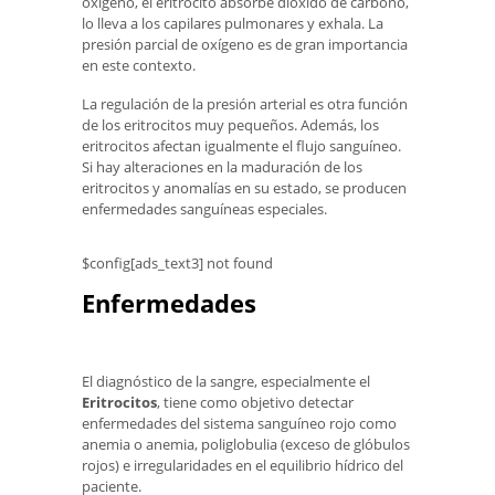
oxígeno, el eritrocito absorbe dióxido de carbono,
lo lleva a los capilares pulmonares y exhala. La
presión parcial de oxígeno es de gran importancia
en este contexto.
La regulación de la presión arterial es otra función
de los eritrocitos muy pequeños. Además, los
eritrocitos afectan igualmente el flujo sanguíneo.
Si hay alteraciones en la maduración de los
eritrocitos y anomalías en su estado, se producen
enfermedades sanguíneas especiales.
$config[ads_text3] not found
Enfermedades
El diagnóstico de la sangre, especialmente el
Eritrocitos
, tiene como objetivo detectar
enfermedades del sistema sanguíneo rojo como
anemia o anemia, poliglobulia (exceso de glóbulos
rojos) e irregularidades en el equilibrio hídrico del
paciente.