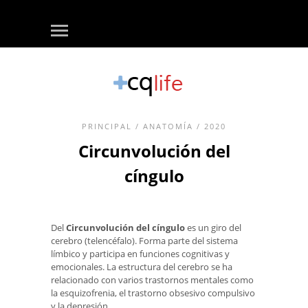
PRINCIPAL
/
ANATOMÍA
/ 2020
Circunvolución del
cíngulo
Del
Circunvolución del cíngulo
es un giro del
cerebro (telencéfalo). Forma parte del sistema
límbico y participa en funciones cognitivas y
emocionales. La estructura del cerebro se ha
relacionado con varios trastornos mentales como
la esquizofrenia, el trastorno obsesivo compulsivo
y la depresión.