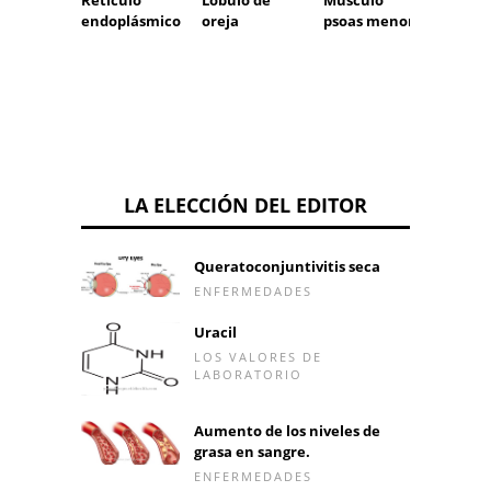
pie
endoplásmico
oreja
psoas menor
LA ELECCIÓN DEL EDITOR
Queratoconjuntivitis seca
ENFERMEDADES
Uracil
LOS VALORES DE
LABORATORIO
Aumento de los niveles de
grasa en sangre.
ENFERMEDADES