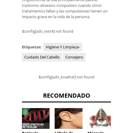
trastorno obsesivo compulsivo cuando otros
tratamientos fallan y las compulsiones tienen un
impacto grave en la vida de la persona.
$config[ads_text4] not found
Etiquetas:
Higiene Y Limpieza-
Cuidado Del Cabello
Consejero
$config[ads_kvadrat] not found
RECOMENDADO
Esquel
Retículo
Lóbulo de
Músculo