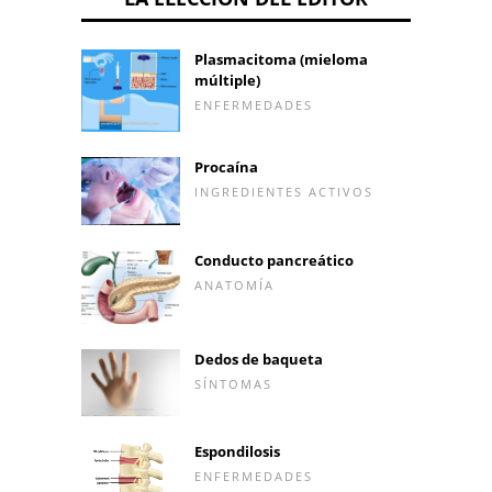
Plasmacitoma (mieloma
múltiple)
ENFERMEDADES
Procaína
INGREDIENTES ACTIVOS
Conducto pancreático
ANATOMÍA
Dedos de baqueta
SÍNTOMAS
Espondilosis
ENFERMEDADES