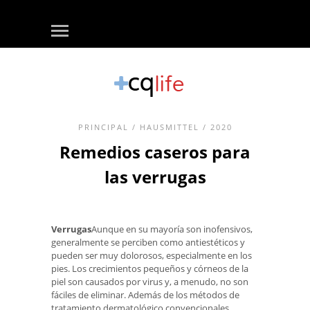
PRINCIPAL
/
HAUSMITTEL
/ 2020
Remedios caseros para
las verrugas
Verrugas
Aunque en su mayoría son inofensivos,
generalmente se perciben como antiestéticos y
pueden ser muy dolorosos, especialmente en los
pies. Los crecimientos pequeños y córneos de la
piel son causados ​​por virus y, a menudo, no son
fáciles de eliminar. Además de los métodos de
tratamiento dermatológico convencionales,