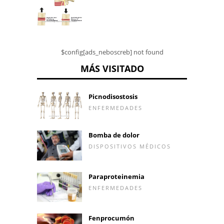
$config[ads_neboscreb] not found
MÁS VISITADO
Picnodisostosis
ENFERMEDADES
Bomba de dolor
DISPOSITIVOS MÉDICOS
Paraproteinemia
ENFERMEDADES
Fenprocumón