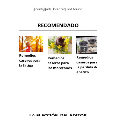
$config[ads_kvadrat] not found
RECOMENDADO
Remedios
Remed
Remedios
Remedios
caseros para
casero
caseros para
caseros para
la fatiga
la deb
la pérdida de
los moretones
de la v
apetito
LA ELECCIÓN DEL EDITOR