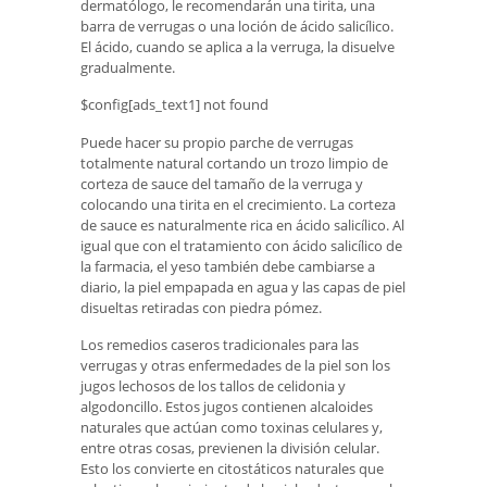
dermatólogo, le recomendarán una tirita, una
barra de verrugas o una loción de ácido salicílico.
El ácido, cuando se aplica a la verruga, la disuelve
gradualmente.
$config[ads_text1] not found
Puede hacer su propio parche de verrugas
totalmente natural cortando un trozo limpio de
corteza de sauce del tamaño de la verruga y
colocando una tirita en el crecimiento. La corteza
de sauce es naturalmente rica en ácido salicílico. Al
igual que con el tratamiento con ácido salicílico de
la farmacia, el yeso también debe cambiarse a
diario, la piel empapada en agua y las capas de piel
disueltas retiradas con piedra pómez.
Los remedios caseros tradicionales para las
verrugas y otras enfermedades de la piel son los
jugos lechosos de los tallos de celidonia y
algodoncillo. Estos jugos contienen alcaloides
naturales que actúan como toxinas celulares y,
entre otras cosas, previenen la división celular.
Esto los convierte en citostáticos naturales que