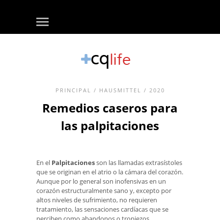
PRINCIPAL
/
HAUSMITTEL
/ 2020
Remedios caseros para
las palpitaciones
En el
Palpitaciones
son las llamadas extrasístoles
que se originan en el atrio o la cámara del corazón.
Aunque por lo general son inofensivas en un
corazón estructuralmente sano y, excepto por
altos niveles de sufrimiento, no requieren
tratamiento, las sensaciones cardíacas que se
perciben como abandonos o tropiezos