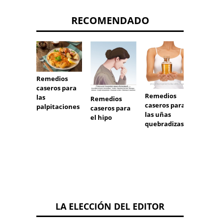
RECOMENDADO
Remedios
Remed
caseros para
casero
Remedios
las
los mú
Remedios
caseros para
palpitaciones
adolor
caseros para
las uñas
el hipo
quebradizas
LA ELECCIÓN DEL EDITOR