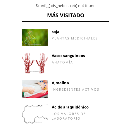
$config[ads_neboscreb] not found
MÁS VISITADO
soja
PLANTAS MEDICINALES
Vasos sanguineos
ANATOMÍA
Ajmalina
INGREDIENTES ACTIVOS
Ácido araquidónico
LOS VALORES DE
LABORATORIO