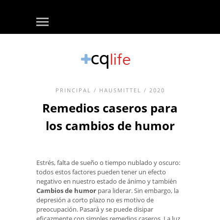
PRINCIPAL
/
HAUSMITTEL
/ 2020
Remedios caseros para
los cambios de humor
Estrés, falta de sueño o tiempo nublado y oscuro:
todos estos factores pueden tener un efecto
negativo en nuestro estado de ánimo y también
Cambios de humor
para liderar. Sin embargo, la
depresión a corto plazo no es motivo de
preocupación. Pasará y se puede disipar
eficazmente con simples remedios caseros. La luz