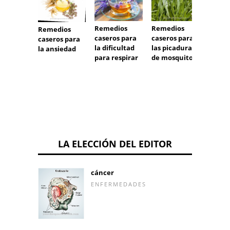
Remedios
Remedios
Remed
Remedios
caseros para
caseros para
casero
caseros para
la dificultad
las picaduras
las
la ansiedad
para respirar
de mosquitos
palpit
LA ELECCIÓN DEL EDITOR
cáncer
ENFERMEDADES