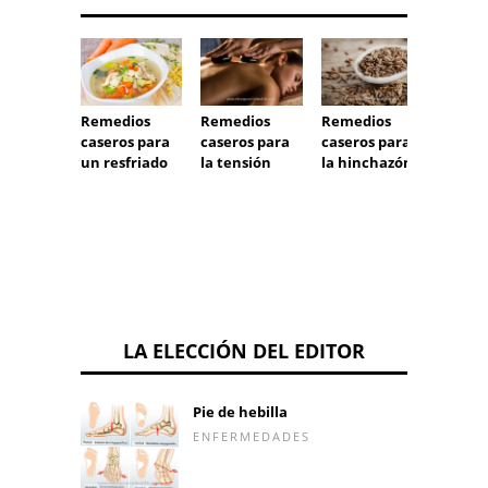
Remedios
Remedios
Remedios
Remed
caseros para
caseros para
caseros para
casero
un resfriado
la tensión
la hinchazón
las var
LA ELECCIÓN DEL EDITOR
Pie de hebilla
ENFERMEDADES