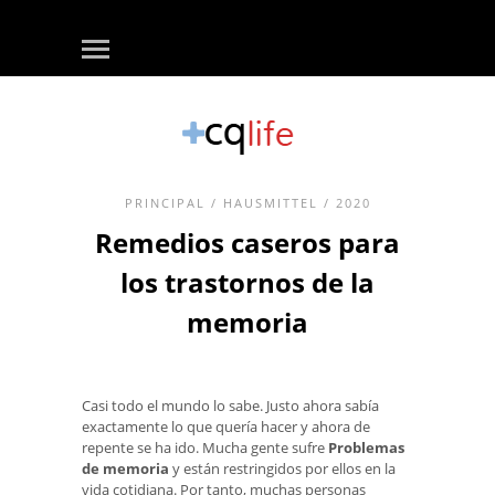
PRINCIPAL
/
HAUSMITTEL
/ 2020
Remedios caseros para
los trastornos de la
memoria
Casi todo el mundo lo sabe. Justo ahora sabía
exactamente lo que quería hacer y ahora de
repente se ha ido. Mucha gente sufre
Problemas
de memoria
y están restringidos por ellos en la
vida cotidiana. Por tanto, muchas personas