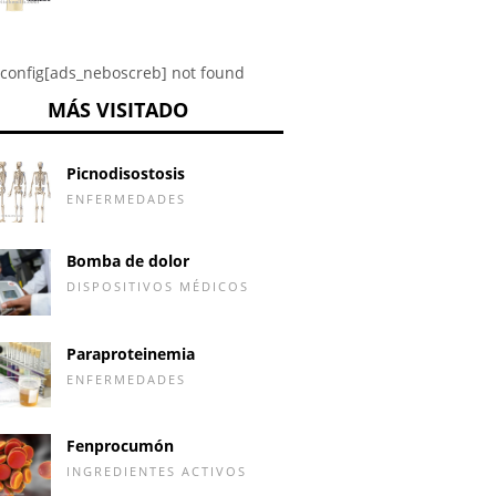
config[ads_neboscreb] not found
MÁS VISITADO
Picnodisostosis
ENFERMEDADES
Bomba de dolor
DISPOSITIVOS MÉDICOS
Paraproteinemia
ENFERMEDADES
Fenprocumón
INGREDIENTES ACTIVOS