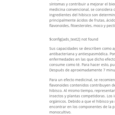
síntomas y contribuir a mejorar el bi
medicina convencional, se considera q
ingredientes del hibisco son determin
principalmente ácidos de frutas, ácido 
flavonoides, fitoesteroles, moco y pect
$config[ads_text2] not found
Sus capacidades se describen como apa
antibacteriana y antiespasmódica. Po
enfermedades en las que dicho efecto
consume como té. Para hacer esto, pue
Después de aproximadamente 7 minuto
Para un efecto medicinal, se recomien
flavonoides contenidos contribuyen de
hibisco. Al mismo tiempo, representa
insectos y plantas competidoras. Los in
orgánicos. Debido a que el hibisco ya
encontrar en los componentes de la 
monocultivo.