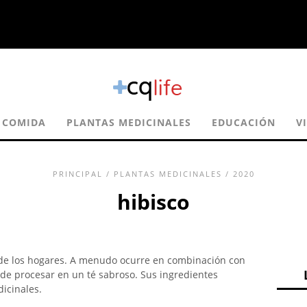
COMIDA
PLANTAS MEDICINALES
EDUCACIÓN
V
PRINCIPAL
/
PLANTAS MEDICINALES
/ 2020
hibisco
de los hogares. A menudo ocurre en combinación con
de procesar en un té sabroso. Sus ingredientes
icinales.