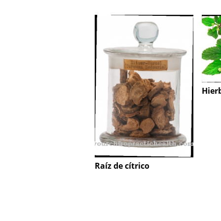
Hier
Raíz de cítrico