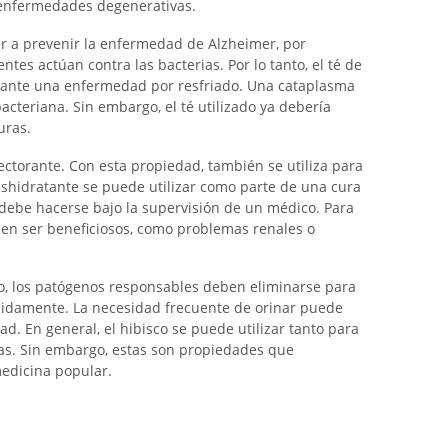
enfermedades degenerativas.
ar a prevenir la enfermedad de Alzheimer, por
ntes actúan contra las bacterias. Por lo tanto, el té de
ante una enfermedad por resfriado. Una cataplasma
acteriana. Sin embargo, el té utilizado ya debería
uras.
ectorante. Con esta propiedad, también se utiliza para
 deshidratante se puede utilizar como parte de una cura
 debe hacerse bajo la supervisión de un médico. Para
den ser beneficiosos, como problemas renales o
rio, los patógenos responsables deben eliminarse para
pidamente. La necesidad frecuente de orinar puede
ad. En general, el hibisco se puede utilizar tanto para
as. Sin embargo, estas son propiedades que
medicina popular.