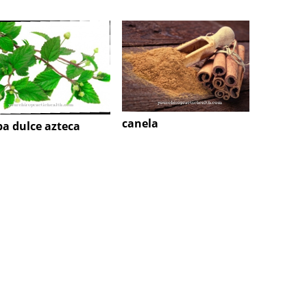
canela
diente
ba dulce azteca