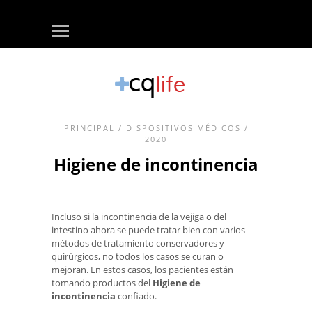
PRINCIPAL
/
DISPOSITIVOS MÉDICOS
/
2020
Higiene de incontinencia
Incluso si la incontinencia de la vejiga o del
intestino ahora se puede tratar bien con varios
métodos de tratamiento conservadores y
quirúrgicos, no todos los casos se curan o
mejoran. En estos casos, los pacientes están
tomando productos del
Higiene de
incontinencia
confiado.