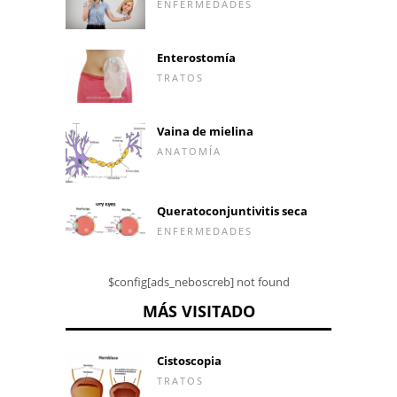
ENFERMEDADES
Enterostomía
TRATOS
Vaina de mielina
ANATOMÍA
Queratoconjuntivitis seca
ENFERMEDADES
$config[ads_neboscreb] not found
MÁS VISITADO
Cistoscopia
TRATOS