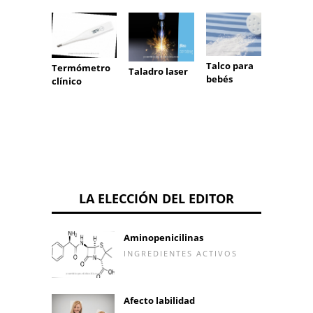
Calzad
Talco para
Termómetro
Taladro laser
ortopé
bebés
clínico
LA ELECCIÓN DEL EDITOR
Aminopenicilinas
INGREDIENTES ACTIVOS
Afecto labilidad