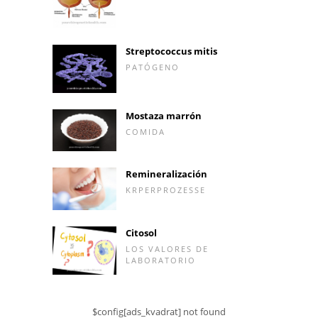
Streptococcus mitis
PATÓGENO
Mostaza marrón
COMIDA
Remineralización
KRPERPROZESSE
Citosol
LOS VALORES DE
LABORATORIO
$config[ads_kvadrat] not found