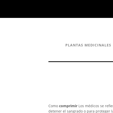
PLANTAS MEDICINALES
Como
comprimir
Los médicos se refi
detener el sangrado o para proteger l