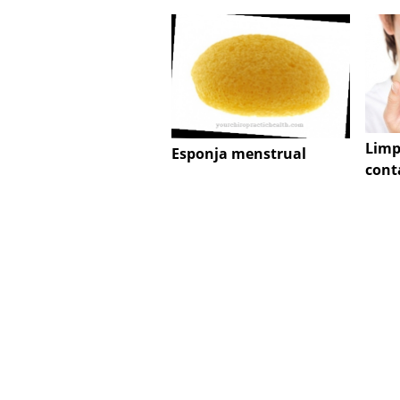
Limp
Esponja menstrual
cont