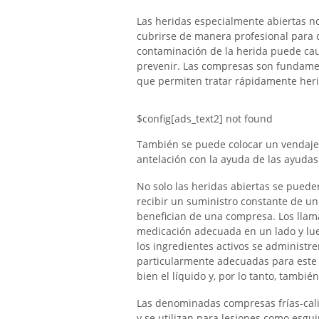
Las heridas especialmente abiertas n
cubrirse de manera profesional para 
contaminación de la herida puede ca
prevenir. Las compresas son fundament
que permiten tratar rápidamente herid
$config[ads_text2] not found
También se puede colocar un vendaje
antelación con la ayuda de las ayudas 
No solo las heridas abiertas se pued
recibir un suministro constante de un
benefician de una compresa. Los llam
medicación adecuada en un lado y lue
los ingredientes activos se administr
particularmente adecuadas para este 
bien el líquido y, por lo tanto, tamb
Las denominadas compresas frías-cal
y se utilizan para lesiones como esgui