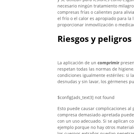
necesario ningún tratamiento milagros
compresas frías o calientes para alivia
el frío o el calor es apropiado para l
proporcionar inmovilización o medica
Riesgos y peligros
La aplicación de un
comprimir
present
respetan todas las normas de higiene.
condiciones igualmente estériles: si l
desnudas y sin lavar, los gérmenes pu
$config[ads_text3] not found
Esto puede causar complicaciones al 
compresa demasiado apretada puede p
con un uso adecuado. Si se aplican c
ejemplo porque no hay otros materiale
los cuerpos extraños puedan penetrar