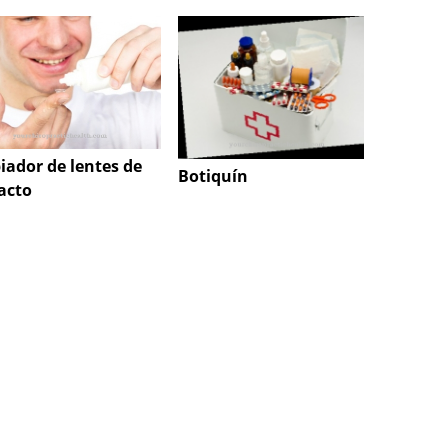
iador de lentes de
Sucedá
Botiquín
acto
mater