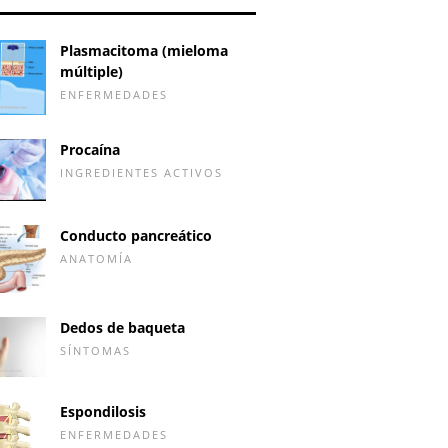
Plasmacitoma (mieloma
múltiple)
ENFERMEDADES
Procaína
INGREDIENTES ACTIVOS
Conducto pancreático
ANATOMÍA
Dedos de baqueta
SÍNTOMAS
Espondilosis
ENFERMEDADES