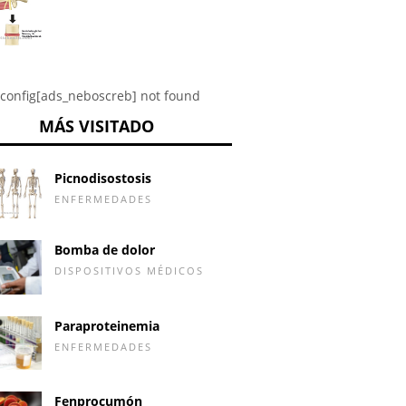
config[ads_neboscreb] not found
MÁS VISITADO
Picnodisostosis
ENFERMEDADES
Bomba de dolor
DISPOSITIVOS MÉDICOS
Paraproteinemia
ENFERMEDADES
Fenprocumón