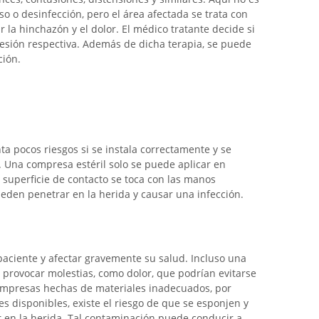
o o desinfección, pero el área afectada se trata con
r la hinchazón y el dolor. El médico tratante decide si
a lesión respectiva. Además de dicha terapia, se puede
ción.
a pocos riesgos si se instala correctamente y se
 Una compresa estéril solo se puede aplicar en
a superficie de contacto se toca con las manos
eden penetrar en la herida y causar una infección.
paciente y afectar gravemente su salud. Incluso una
rovocar molestias, como dolor, que podrían evitarse
ompresas hechas de materiales inadecuados, por
s disponibles, existe el riesgo de que se esponjen y
 en la herida. Tal contaminación puede conducir a