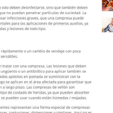
o solo deben desinfectarse, sino que también deben
que no puedan penetrar partículas de suciedad. La
usar infecciones graves, que una compresa puede
ales para las aplicaciones de primeros auxilios, ya
as y lesiones de todo tipo.
 rápidamente o un cambio de vendaje con poca
versátiles.
en tratar con una compresa. Las lesiones que deben
 ungüento o un antibiótico para aplicar también se
ados apósitos en pomada se suministran con la
go se aplican en el área afectada para garantizar que
en a largo plazo. Las compresas de vellón son
tipo de cuidado de heridas, ya que pueden absorber
ién se pueden usar cuando están húmedas / mojadas.
ientes representan una forma especial de compresas
nces, contusiones, distensiones y similares. Aquí no es