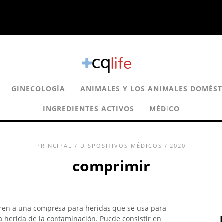
GINECOLOGÍA
ANIMALES Y LOS ANIMALES DOMÉST
INGREDIENTES ACTIVOS
MÉDICO
PRINCIPAL
/
DISPOSITIVOS MÉDICOS
/ 2020
comprimir
eren a una compresa para heridas que se usa para
a herida de la contaminación. Puede consistir en