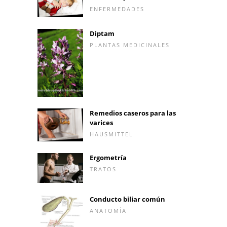
ENFERMEDADES
Diptam
PLANTAS MEDICINALES
Remedios caseros para las
varices
HAUSMITTEL
Ergometría
TRATOS
Conducto biliar común
ANATOMÍA