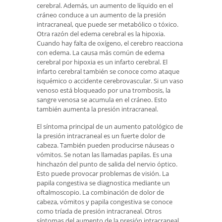
cerebral. Además, un aumento de líquido en el
cráneo conduce a un aumento de la presión
intracraneal, que puede ser metabólico o tóxico.
Otra razón del edema cerebral es la hipoxia.
Cuando hay falta de oxígeno, el cerebro reacciona
con edema. La causa más común de edema
cerebral por hipoxia es un infarto cerebral. El
infarto cerebral también se conoce como ataque
isquémico o accidente cerebrovascular. Si un vaso
venoso está bloqueado por una trombosis, la
sangre venosa se acumula en el cráneo. Esto
también aumenta la presión intracraneal.
El síntoma principal de un aumento patológico de
la presión intracraneal es un fuerte dolor de
cabeza. También pueden producirse náuseas o
vómitos. Se notan las llamadas papilas. Es una
hinchazón del punto de salida del nervio óptico.
Esto puede provocar problemas de visión. La
papila congestiva se diagnostica mediante un
oftalmoscopio. La combinación de dolor de
cabeza, vómitos y papila congestiva se conoce
como tríada de presión intracraneal. Otros
síntomas del aumento de la presión intracraneal