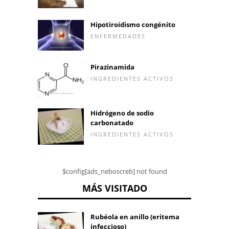
Hipotiroidismo congénito
ENFERMEDADES
Pirazinamida
INGREDIENTES ACTIVOS
Hidrógeno de sodio
carbonatado
INGREDIENTES ACTIVOS
$config[ads_neboscreb] not found
MÁS VISITADO
Rubéola en anillo (eritema
infeccioso)