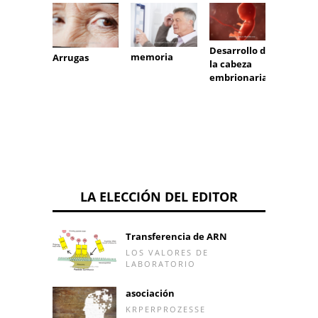
Desarrollo de
memoria
Rotaci
Arrugas
la cabeza
rendi
embrionaria
LA ELECCIÓN DEL EDITOR
Transferencia de ARN
LOS VALORES DE
LABORATORIO
asociación
KRPERPROZESSE