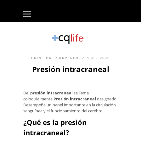
PRINCIPAL
/
KRPERPROZESSE
/ 2020
Presión intracraneal
Del
presión intracraneal
se llama
coloquialmente
Presión intracraneal
designado.
Desempeña un papel importante en la circulación
sanguínea y el funcionamiento del cerebro.
¿Qué es la presión
intracraneal?