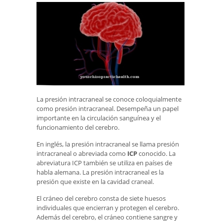
La presión intracraneal se conoce coloquialmente
como presión intracraneal. Desempeña un papel
importante en la circulación sanguínea y el
funcionamiento del cerebro.
En inglés, la presión intracraneal se llama presión
intracraneal o abreviada como
ICP
conocido. La
abreviatura ICP también se utiliza en países de
habla alemana. La presión intracraneal es la
presión que existe en la cavidad craneal.
El cráneo del cerebro consta de siete huesos
individuales que encierran y protegen el cerebro.
Además del cerebro, el cráneo contiene sangre y