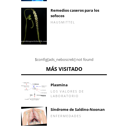
Remedios caseros para los
sofocos
HAUSMITTEL
$config[ads_neboscreb] not found
MÁS VISITADO
Plasmina
LOS VALORES DE
LABORATORIO
Síndrome de Saldino-Noonan
ENFERMEDADES