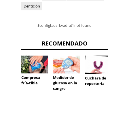
Dentición
$config[ads_kvadrat] not found
RECOMENDADO
Compresa
Medidor de
Cuchara de
pinzas
fría-tibia
glucosa en la
repostería
sangre