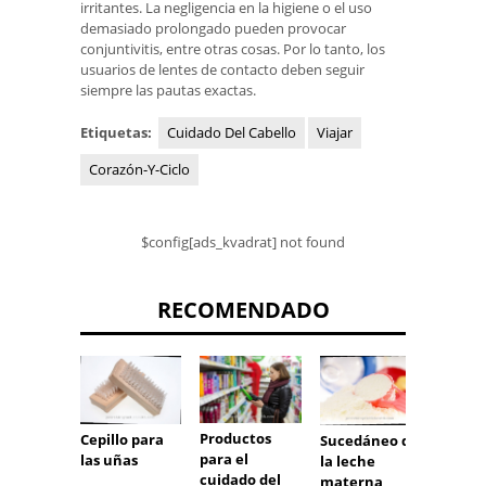
irritantes. La negligencia en la higiene o el uso
demasiado prolongado pueden provocar
conjuntivitis, entre otras cosas. Por lo tanto, los
usuarios de lentes de contacto deben seguir
siempre las pautas exactas.
Etiquetas:
Cuidado Del Cabello
Viajar
Corazón-Y-Ciclo
$config[ads_kvadrat] not found
RECOMENDADO
Productos
Ver ve
Cepillo para
Sucedáneo de
para el
de vid
las uñas
la leche
cuidado del
materna