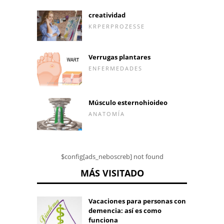
creatividad
KRPERPROZESSE
Verrugas plantares
ENFERMEDADES
Músculo esternohioideo
ANATOMÍA
$config[ads_neboscreb] not found
MÁS VISITADO
Vacaciones para personas con
demencia: así es como
funciona