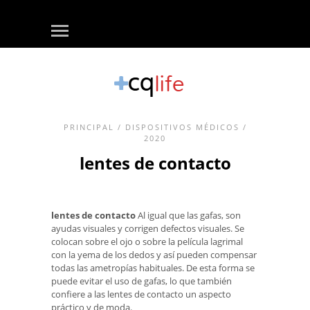
PRINCIPAL
/
DISPOSITIVOS MÉDICOS
/
2020
lentes de contacto
lentes de contacto
Al igual que las gafas, son
ayudas visuales y corrigen defectos visuales. Se
colocan sobre el ojo o sobre la película lagrimal
con la yema de los dedos y así pueden compensar
todas las ametropías habituales. De esta forma se
puede evitar el uso de gafas, lo que también
confiere a las lentes de contacto un aspecto
práctico y de moda.