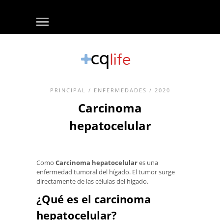
PRINCIPAL
/
ENFERMEDADES
/ 2020
Carcinoma
hepatocelular
Como
Carcinoma hepatocelular
es una
enfermedad tumoral del hígado. El tumor surge
directamente de las células del hígado.
¿Qué es el carcinoma
hepatocelular?