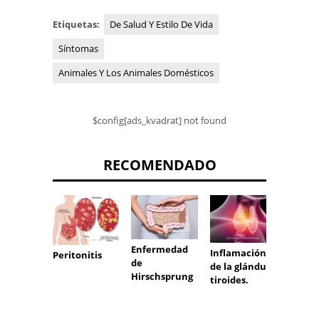
Etiquetas:
De Salud Y Estilo De Vida
Síntomas
Animales Y Los Animales Domésticos
$config[ads_kvadrat] not found
RECOMENDADO
Enfermedad
Inflamación
Peritonitis
Síndr
de
de la glándula
Mallor
Hirschsprung
tiroides.