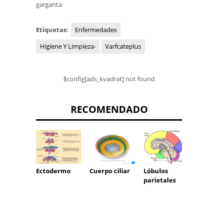
garganta
Etiquetas:
Enfermedades
Higiene Y Limpieza-
Varfcateplus
$config[ads_kvadrat] not found
RECOMENDADO
Corpú
Ectodermo
Cuerpo ciliar
Lóbulos
del pa
parietales
Pacini