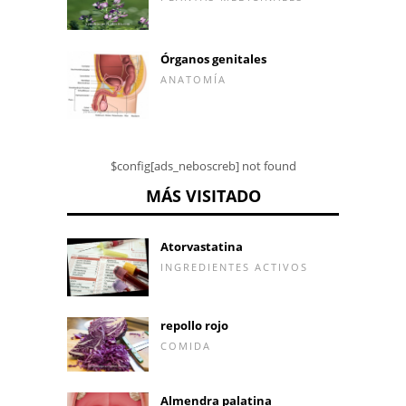
Órganos genitales
ANATOMÍA
$config[ads_neboscreb] not found
MÁS VISITADO
Atorvastatina
INGREDIENTES ACTIVOS
repollo rojo
COMIDA
Almendra palatina