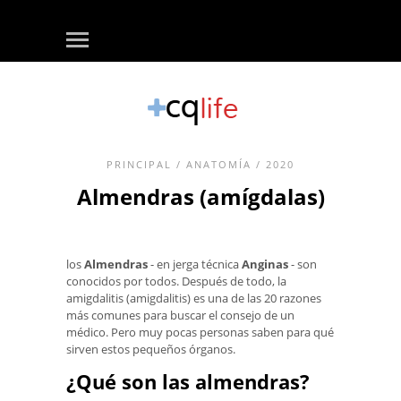
PRINCIPAL
/
ANATOMÍA
/ 2020
Almendras (amígdalas)
los
Almendras
- en jerga técnica
Anginas
- son
conocidos por todos. Después de todo, la
amigdalitis (amigdalitis) es una de las 20 razones
más comunes para buscar el consejo de un
médico. Pero muy pocas personas saben para qué
sirven estos pequeños órganos.
¿Qué son las almendras?