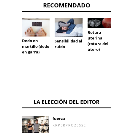
RECOMENDADO
Rotura
uterina
Exosto
Dedo en
Sensibilidad al
(rotura del
cartil
martillo (dedo
ruido
útero)
múltip
en garra)
LA ELECCIÓN DEL EDITOR
fuerza
KRPERPROZESSE