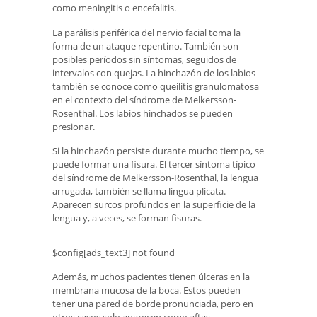
como meningitis o encefalitis.
La parálisis periférica del nervio facial toma la
forma de un ataque repentino. También son
posibles períodos sin síntomas, seguidos de
intervalos con quejas. La hinchazón de los labios
también se conoce como queilitis granulomatosa
en el contexto del síndrome de Melkersson-
Rosenthal. Los labios hinchados se pueden
presionar.
Si la hinchazón persiste durante mucho tiempo, se
puede formar una fisura. El tercer síntoma típico
del síndrome de Melkersson-Rosenthal, la lengua
arrugada, también se llama lingua plicata.
Aparecen surcos profundos en la superficie de la
lengua y, a veces, se forman fisuras.
$config[ads_text3] not found
Además, muchos pacientes tienen úlceras en la
membrana mucosa de la boca. Estos pueden
tener una pared de borde pronunciada, pero en
otros casos solo aparecen como aftas