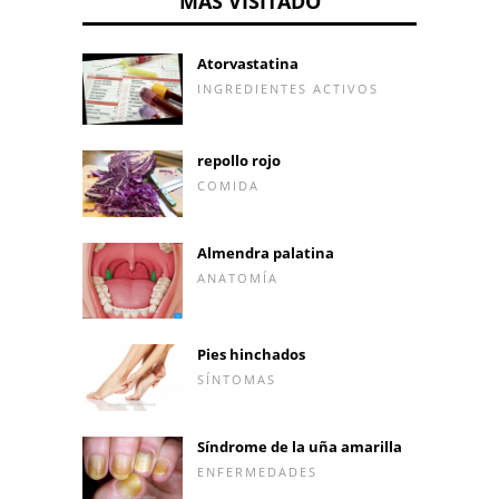
MÁS VISITADO
Atorvastatina
INGREDIENTES ACTIVOS
repollo rojo
COMIDA
Almendra palatina
ANATOMÍA
Pies hinchados
SÍNTOMAS
Síndrome de la uña amarilla
ENFERMEDADES