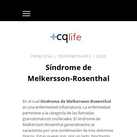
PRINCIPAL
/
ENFERMEDADES
/ 2020
Síndrome de
Melkersson-Rosenthal
En el cual
Síndrome de Melkersson-Rosenthal
es una enfermedad inflamatoria. La enfermedad
pertenece a la categoría de las llamadas
granulomatosis orofaciales. El síndrome de
Melkersson-Rosenthal generalmente se
caracteriza por una combinación de tres síntomas
típicos. Estas quejas son, por un lado, hinchazón