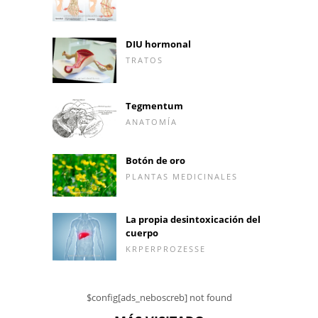
DIU hormonal
TRATOS
Tegmentum
ANATOMÍA
Botón de oro
PLANTAS MEDICINALES
La propia desintoxicación del
cuerpo
KRPERPROZESSE
$config[ads_neboscreb] not found