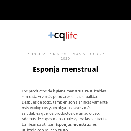
PRINCIPAL
/
DISPOSITIVOS MÉDICOS
/
2020
Esponja menstrual
Los productos de higiene menstrual reutilizables
son cada vez más populares en la actualidad.
Después de todo, también son significativamente
más ecológicos y, en algunos casos, más
saludables que los productos de un solo uso.
Además de copas menstruales y toallas sanitarias
también se utilizan
Esponjas menstruales
utilizado con mucho gusto.