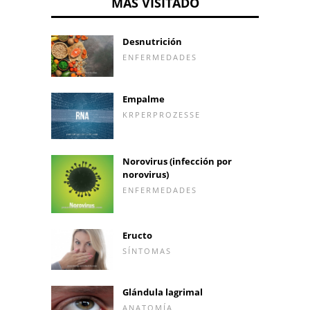
MÁS VISITADO
Desnutrición
ENFERMEDADES
Empalme
KRPERPROZESSE
Norovirus (infección por
norovirus)
ENFERMEDADES
Eructo
SÍNTOMAS
Glándula lagrimal
ANATOMÍA