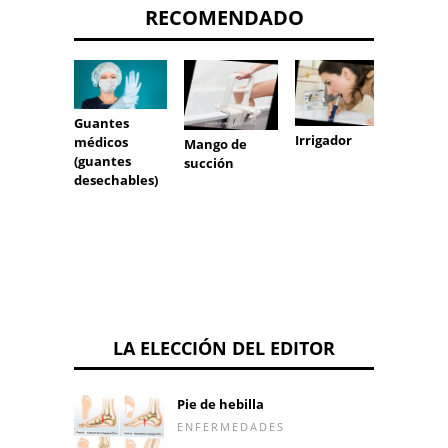
RECOMENDADO
Guantes
Irrigador
Depila
médicos
Mango de
(guantes
succión
desechables)
LA ELECCIÓN DEL EDITOR
Pie de hebilla
ENFERMEDADES