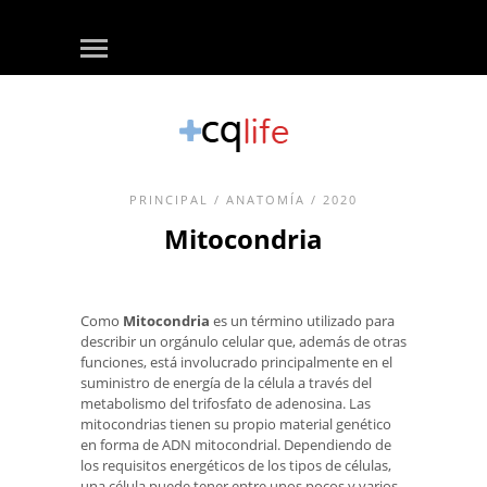
PRINCIPAL
/
ANATOMÍA
/ 2020
Mitocondria
Como
Mitocondria
es un término utilizado para
describir un orgánulo celular que, además de otras
funciones, está involucrado principalmente en el
suministro de energía de la célula a través del
metabolismo del trifosfato de adenosina. Las
mitocondrias tienen su propio material genético
en forma de ADN mitocondrial. Dependiendo de
los requisitos energéticos de los tipos de células,
una célula puede tener entre unos pocos y varios