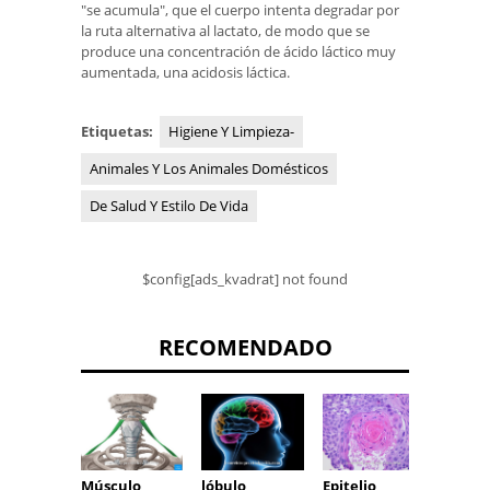
"se acumula", que el cuerpo intenta degradar por
la ruta alternativa al lactato, de modo que se
produce una concentración de ácido láctico muy
aumentada, una acidosis láctica.
Etiquetas:
Higiene Y Limpieza-
Animales Y Los Animales Domésticos
De Salud Y Estilo De Vida
$config[ads_kvadrat] not found
RECOMENDADO
Músculo
lóbulo
Epitelio
Célula