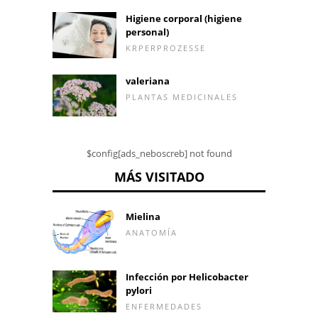
Higiene corporal (higiene
personal)
KRPERPROZESSE
valeriana
PLANTAS MEDICINALES
$config[ads_neboscreb] not found
MÁS VISITADO
Mielina
ANATOMÍA
Infección por Helicobacter
pylori
ENFERMEDADES