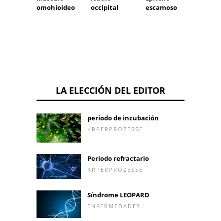
omohioideo
occipital
escamoso
LA ELECCIÓN DEL EDITOR
período de incubación
KRPERPROZESSE
Periodo refractario
KRPERPROZESSE
Síndrome LEOPARD
ENFERMEDADES