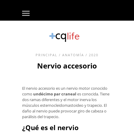
PRINCIPAL
/
ANATOMÍA
/ 2020
Nervio accesorio
El nervio accesorio es un nervio motor conocido
como
undécimo par craneal
es conocida. Tiene
dos ramas diferentes y el motor inerva los
músculos esternocleidomastoideo y trapecio. El
daño al nervio puede provocar giro de cabeza o
parálisis del trapecio.
¿Qué es el nervio