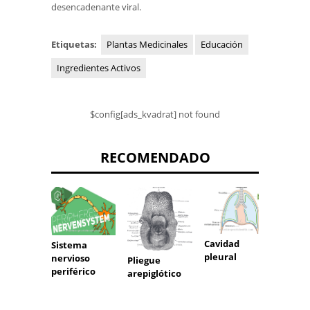
desencadenante viral.
Etiquetas:
Plantas Medicinales
Educación
Ingredientes Activos
$config[ads_kvadrat] not found
RECOMENDADO
Cavidad
Sistema
tejido
pleural
nervioso
Pliegue
periférico
arepiglótico