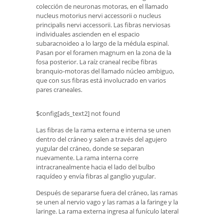
colección de neuronas motoras, en el llamado
nucleus motorius nervi accessorii o nucleus
principalis nervi accessorii. Las fibras nerviosas
individuales ascienden en el espacio
subaracnoideo a lo largo de la médula espinal.
Pasan por el foramen magnum en la zona de la
fosa posterior. La raíz craneal recibe fibras
branquio-motoras del llamado núcleo ambiguo,
que con sus fibras está involucrado en varios
pares craneales.
$config[ads_text2] not found
Las fibras de la rama externa e interna se unen
dentro del cráneo y salen a través del agujero
yugular del cráneo, donde se separan
nuevamente. La rama interna corre
intracranealmente hacia el lado del bulbo
raquídeo y envía fibras al ganglio yugular.
Después de separarse fuera del cráneo, las ramas
se unen al nervio vago y las ramas a la faringe y la
laringe. La rama externa ingresa al funículo lateral