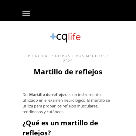
PRINCIPAL
/
DISPOSITIVOS MÉDICOS
/
2020
Martillo de reflejos
Del
Martillo de reflejos
es un instrumento
utilizado en el examen neurológico. El martillo se
utiliza para probar los reflejos musculares,
tendinosos y cutáneos.
¿Qué es un martillo de
reflejos?