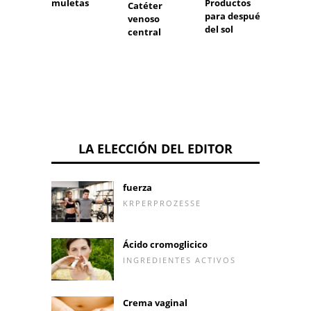
muletas
Productos
Máqui
Catéter
para después
diálisi
venoso
del sol
central
LA ELECCIÓN DEL EDITOR
fuerza
KRPERPROZESSE
Ácido cromoglicico
INGREDIENTES ACTIVOS
Crema vaginal