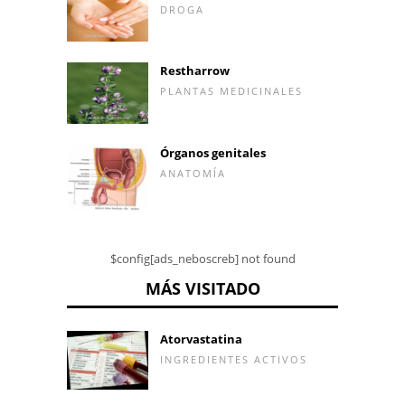
DROGA
Restharrow
PLANTAS MEDICINALES
Órganos genitales
ANATOMÍA
$config[ads_neboscreb] not found
MÁS VISITADO
Atorvastatina
INGREDIENTES ACTIVOS