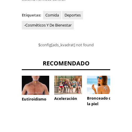
Etiquetas:
Comida
Deportes
-Cosméticos Y De Bienestar
$config[ads_kvadrat] not found
RECOMENDADO
Bronceado de
Sensac
Aceleración
Eutiroidismo
la piel
dolor