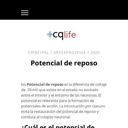
PRINCIPAL
/
KRPERPROZESSE
/ 2020
Potencial de reposo
los
Potencial de reposo
es la diferencia de voltaje
de -70 mV que existe en el estado no excitado
entre el interior y el entorno de las neuronas. El
potencial es relevante para la formación de
potenciales de acción. La intoxicación por cianuro
evita la restauración del potencial de reposo y
conduce al colapso neuronal.
¿Cuál es el potencial de