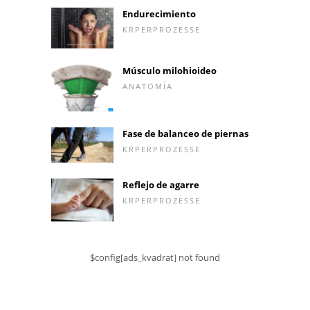
Endurecimiento
KRPERPROZESSE
Músculo milohioideo
ANATOMÍA
Fase de balanceo de piernas
KRPERPROZESSE
Reflejo de agarre
KRPERPROZESSE
$config[ads_kvadrat] not found