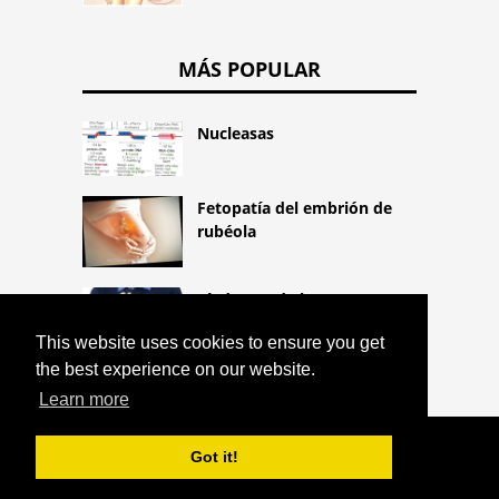
MÁS POPULAR
Nucleasas
Fetopatía del embrión de
rubéola
Síndrome de la mano
alienígena
This website uses cookies to ensure you get
the best experience on our website.
Learn more
COPYRIGHT 2026 HTTPS://CQLIFE.NET
Got it!
SINESTESIA