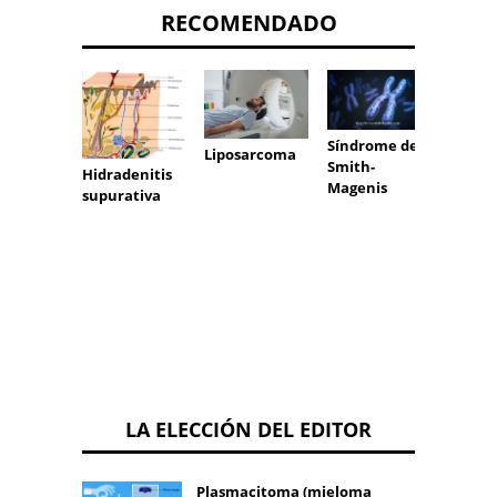
RECOMENDADO
Síndrome de
Liposarcoma
Smith-
Hidradenitis
Magenis
Diabe
supurativa
mellit
LA ELECCIÓN DEL EDITOR
Plasmacitoma (mieloma