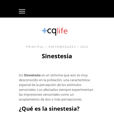
PRINCIPAL
/
ENFERMEDADES
/ 2020
Sinestesia
los
Sinestesia
es un síntoma que aún es muy
desconocido en la población, una característica
especial de la percepción de los estímulos
sensoriales. Los afectados siempre experimentan
las impresiones sensoriales como un
acoplamiento de dos o más percepciones.
¿Qué es la sinestesia?