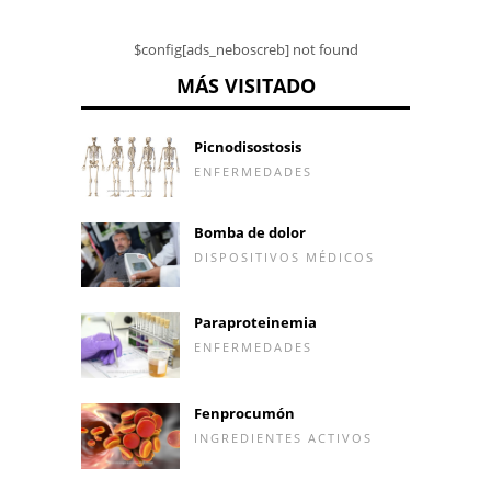
$config[ads_neboscreb] not found
MÁS VISITADO
Picnodisostosis
ENFERMEDADES
Bomba de dolor
DISPOSITIVOS MÉDICOS
Paraproteinemia
ENFERMEDADES
Fenprocumón
INGREDIENTES ACTIVOS