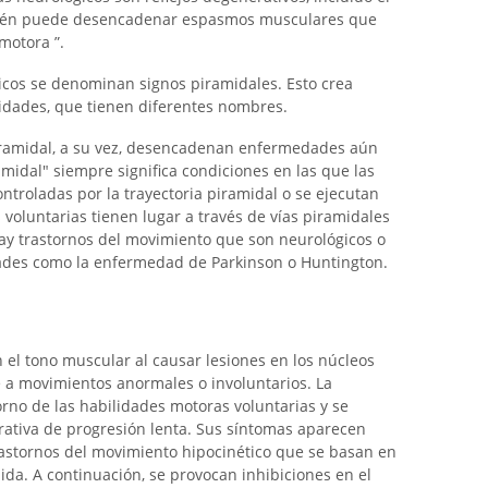
ambién puede desencadenar espasmos musculares que
motora ”.
icos se denominan signos piramidales. Esto crea
midades, que tienen diferentes nombres.
piramidal, a su vez, desencadenan enfermedades aún
idal" siempre significa condiciones en las que las
troladas por la trayectoria piramidal o se ejecutan
 voluntarias tienen lugar a través de vías piramidales
hay trastornos del movimiento que son neurológicos o
dades como la enfermedad de Parkinson o Huntington.
 el tono muscular al causar lesiones en los núcleos
e a movimientos anormales o involuntarios. La
rno de las habilidades motoras voluntarias y se
ativa de progresión lenta. Sus síntomas aparecen
rastornos del movimiento hipocinético que se basan en
lida. A continuación, se provocan inhibiciones en el