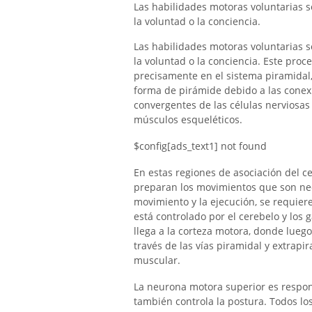
Las habilidades motoras voluntarias 
la voluntad o la conciencia.
Las habilidades motoras voluntarias 
la voluntad o la conciencia. Este proc
precisamente en el sistema piramidal,
forma de pirámide debido a las conexi
convergentes de las células nerviosas
músculos esqueléticos.
$config[ads_text1] not found
En estas regiones de asociación del c
preparan los movimientos que son nec
movimiento y la ejecución, se requier
está controlado por el cerebelo y los 
llega a la corteza motora, donde lue
través de las vías piramidal y extra
muscular.
La neurona motora superior es respon
también controla la postura. Todos lo