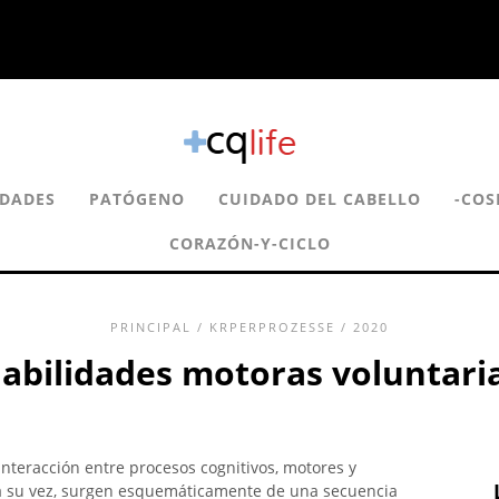
DADES
PATÓGENO
CUIDADO DEL CABELLO
-COS
CORAZÓN-Y-CICLO
PRINCIPAL
/
KRPERPROZESSE
/ 2020
abilidades motoras voluntari
interacción entre procesos cognitivos, motores y
, a su vez, surgen esquemáticamente de una secuencia