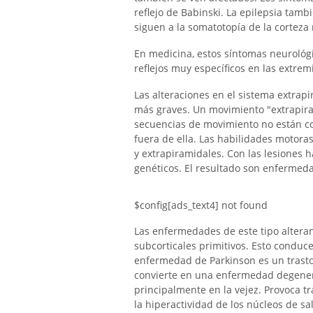
reflejo de Babinski. La epilepsia t
siguen a la somatotopía de la corteza 
En medicina, estos síntomas neurológ
reflejos muy específicos en las extre
Las alteraciones en el sistema extra
más graves. Un movimiento "extrapiram
secuencias de movimiento no están con
fuera de ella. Las habilidades motoras
y extrapiramidales. Con las lesiones 
genéticos. El resultado son enferme
$config[ads_text4] not found
Las enfermedades de este tipo alteran
subcorticales primitivos. Esto conduc
enfermedad de Parkinson es un trasto
convierte en una enfermedad degener
principalmente en la vejez. Provoca t
la hiperactividad de los núcleos de sa