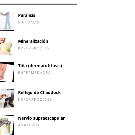
Parálisis
SÍNTOMAS
Mineralización
KRPERPROZESSE
Tiña (dermatofitosis)
ENFERMEDADES
Reflejo de Chaddock
KRPERPROZESSE
Nervio supraescapular
ANATOMÍA