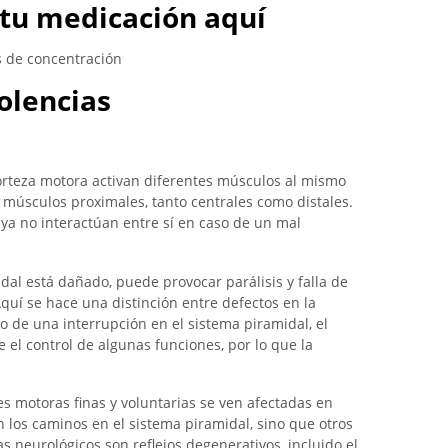
tu medicación aquí
s de concentración
olencias
orteza motora activan diferentes músculos al mismo
s músculos proximales, tanto centrales como distales.
ya no interactúan entre sí en caso de un mal
midal está dañado, puede provocar parálisis y falla de
quí se hace una distinción entre defectos en la
 de una interrupción en el sistema piramidal, el
el control de algunas funciones, por lo que la
es motoras finas y voluntarias se ven afectadas en
n los caminos en el sistema piramidal, sino que otros
s neurológicos son reflejos degenerativos, incluido el