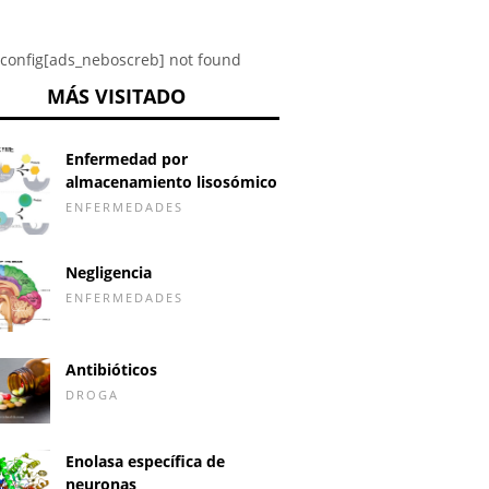
config[ads_neboscreb] not found
MÁS VISITADO
Enfermedad por
almacenamiento lisosómico
ENFERMEDADES
Negligencia
ENFERMEDADES
Antibióticos
DROGA
Enolasa específica de
neuronas