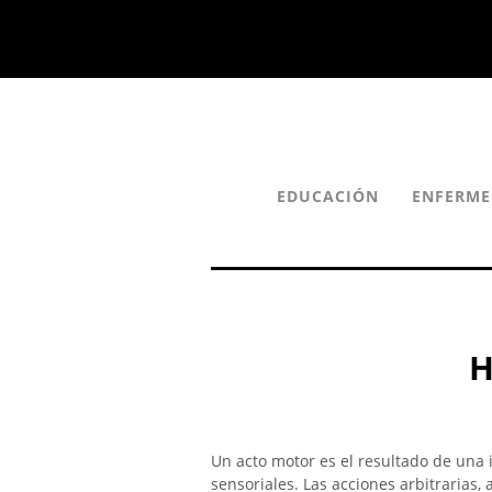
EDUCACIÓN
ENFERME
H
Un acto motor es el resultado de una 
sensoriales. Las acciones arbitrarias