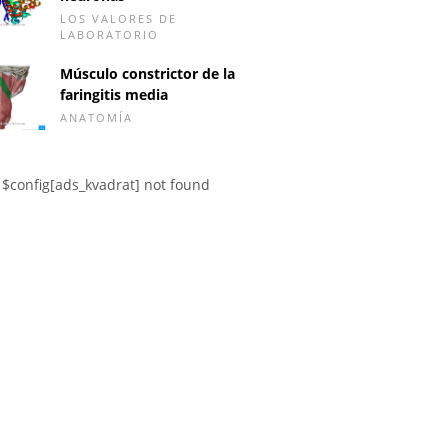
LOS VALORES DE
LABORATORIO
Músculo constrictor de la
faringitis media
ANATOMÍA
$config[ads_kvadrat] not found