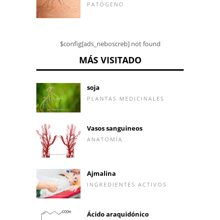
PATÓGENO
$config[ads_neboscreb] not found
MÁS VISITADO
soja
PLANTAS MEDICINALES
Vasos sanguineos
ANATOMÍA
Ajmalina
INGREDIENTES ACTIVOS
Ácido araquidónico