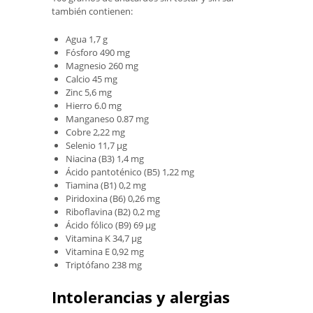
también contienen:
Agua 1,7 g
Fósforo 490 mg
Magnesio 260 mg
Calcio 45 mg
Zinc 5,6 mg
Hierro 6.0 mg
Manganeso 0.87 mg
Cobre 2,22 mg
Selenio 11,7 µg
Niacina (B3) 1,4 mg
Ácido pantoténico (B5) 1,22 mg
Tiamina (B1) 0,2 mg
Piridoxina (B6) 0,26 mg
Riboflavina (B2) 0,2 mg
Ácido fólico (B9) 69 µg
Vitamina K 34,7 µg
Vitamina E 0,92 mg
Triptófano 238 mg
Intolerancias y alergias