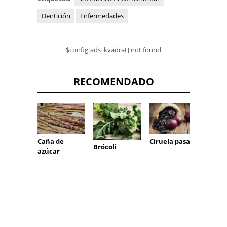
Dentición
Enfermedades
$config[ads_kvadrat] not found
RECOMENDADO
Ciruela pasa
Caña de
Espina
Brócoli
azúcar
fresa 
arpón