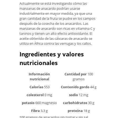
Actualmente se está investigando cómo las
manzanas de anacardo podrían usarse
industrialmente en mayor medida, ya que una
gran cantidad de la fruta se pudre en los campos
después de la cosecha de los anacardos. Las
manzanas de anacardo son ricas en vitamina C y
taninos y tienen un alto efecto antioxidante. El
aceite obtenido de las cáscaras de anacardo se
utiliza en África contra las verrugas y los callos.
Ingredientes y valores
nutricionales
Información
Cantidad por
100
nutricional
gramos
Calorías
553
Contenido gordo
44 g
colesterol
0 mg
sodio
12 mg
potasio
660 magnesio
carbohidratos
30 g
Fibra
3,3 g
proteína
18 g
100 gramos de anacardos sin tostar y sin sal