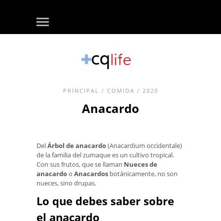
PRINCIPAL
/
COMIDA
/ 2020
Anacardo
Del
Árbol de anacardo
(Anacardium occidentale)
de la familia del zumaque es un cultivo tropical.
Con sus frutos, que se llaman
Nueces de
anacardo
o
Anacardos
botánicamente, no son
nueces, sino drupas.
Lo que debes saber sobre
el anacardo