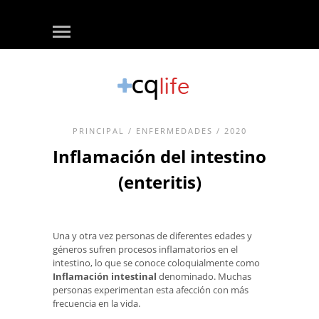
PRINCIPAL
/
ENFERMEDADES
/ 2020
Inflamación del intestino
(enteritis)
Una y otra vez personas de diferentes edades y
géneros sufren procesos inflamatorios en el
intestino, lo que se conoce coloquialmente como
Inflamación intestinal
denominado. Muchas
personas experimentan esta afección con más
frecuencia en la vida.