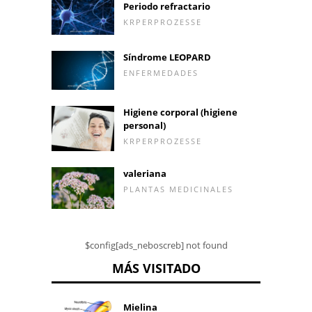
Periodo refractario
KRPERPROZESSE
Síndrome LEOPARD
ENFERMEDADES
Higiene corporal (higiene
personal)
KRPERPROZESSE
valeriana
PLANTAS MEDICINALES
$config[ads_neboscreb] not found
MÁS VISITADO
Mielina