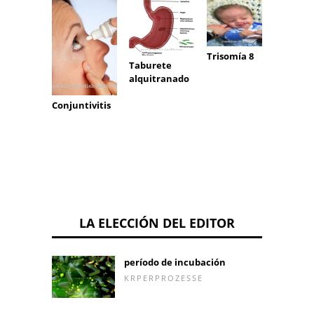
concu
Trisomía 8
Taburete
alquitranado
Conjuntivitis
LA ELECCIÓN DEL EDITOR
período de incubación
KRPERPROZESSE