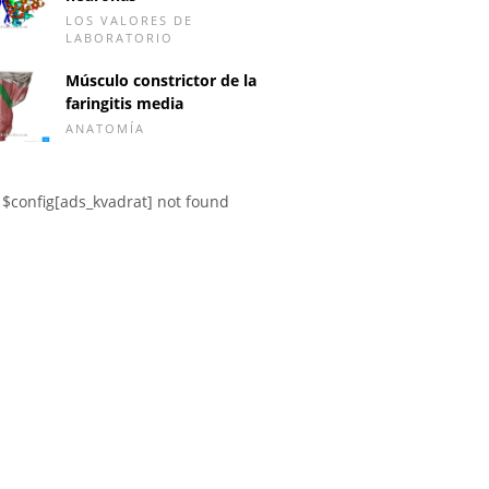
LOS VALORES DE
LABORATORIO
Músculo constrictor de la
faringitis media
ANATOMÍA
$config[ads_kvadrat] not found