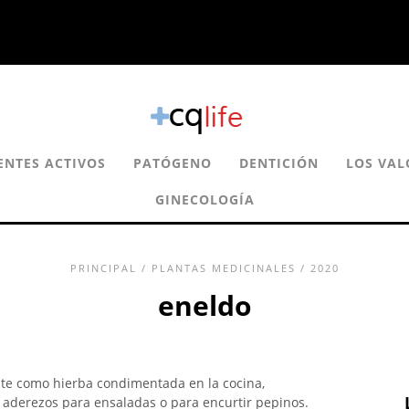
ENTES ACTIVOS
PATÓGENO
DENTICIÓN
LOS VAL
GINECOLOGÍA
PRINCIPAL
/
PLANTAS MEDICINALES
/ 2020
eneldo
te como hierba condimentada en la cocina,
aderezos para ensaladas o para encurtir pepinos.