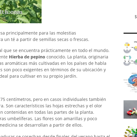
$
sa principalmente para las molestias
ra un té a partir de semillas secas o frescas.
l que se encuentra prácticamente en todo el mundo.
ente
Hierba de pepino
conocido. La planta, originaria
as aromáticas más cultivadas en los países de habla
s son poco exigentes en términos de su ubicación y
deal para cultivar en su propio jardín.
 75 centímetros, pero en casos individuales también
 Son característicos las hojas estrechas y el olor
án contenidas en todas las partes de la planta.
tras umbelíferas. Las flores son amarillas y poco
medicina se desarrollan a partir de ellos.
maduras se cosechan desde finales del verano hasta el