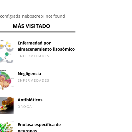
config[ads_neboscreb] not found
MÁS VISITADO
Enfermedad por
almacenamiento lisosómico
ENFERMEDADES
Negligencia
ENFERMEDADES
Antibióticos
DROGA
Enolasa específica de
neuronas