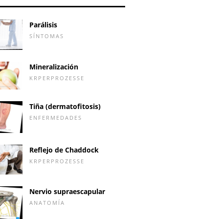
Parálisis
SÍNTOMAS
Mineralización
KRPERPROZESSE
Tiña (dermatofitosis)
ENFERMEDADES
Reflejo de Chaddock
KRPERPROZESSE
Nervio supraescapular
ANATOMÍA