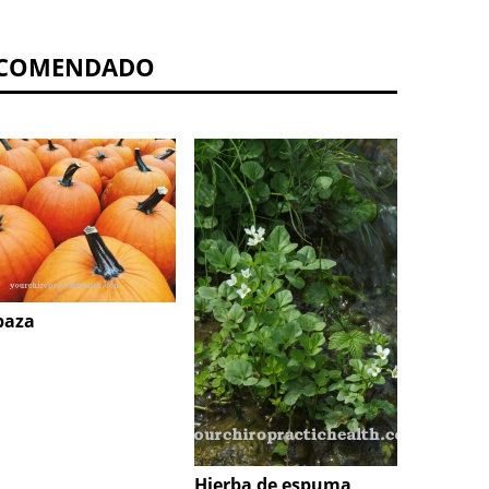
COMENDADO
ciprés
baza
Hierba de espuma