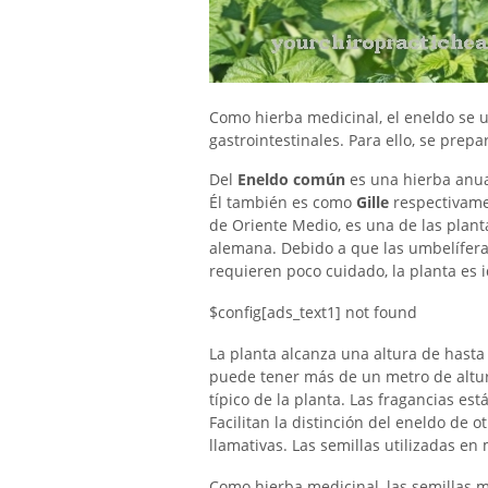
Como hierba medicinal, el eneldo se u
gastrointestinales. Para ello, se prepa
Del
Eneldo común
es una hierba anua
Él también es como
Gille
respectivam
de Oriente Medio, es una de las plant
alemana. Debido a que las umbelífera
requieren poco cuidado, la planta es i
$config[ads_text1] not found
La planta alcanza una altura de hasta
puede tener más de un metro de altura.
típico de la planta. Las fragancias est
Facilitan la distinción del eneldo de o
llamativas. Las semillas utilizadas en 
Como hierba medicinal, las semillas 