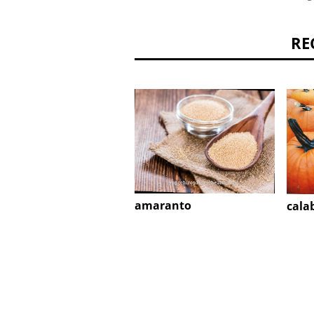
RE
amaranto
cala