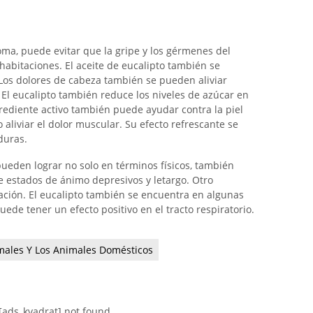
oma, puede evitar que la gripe y los gérmenes del
habitaciones. El aceite de eucalipto también se
os dolores de cabeza también se pueden aliviar
. El eucalipto también reduce los niveles de azúcar en
rediente activo también puede ayudar contra la piel
 aliviar el dolor muscular. Su efecto refrescante se
duras.
pueden lograr no solo en términos físicos, también
de estados de ánimo depresivos y letargo. Otro
ación. El eucalipto también se encuentra en algunas
uede tener un efecto positivo en el tracto respiratorio.
males Y Los Animales Domésticos
[ads_kvadrat] not found