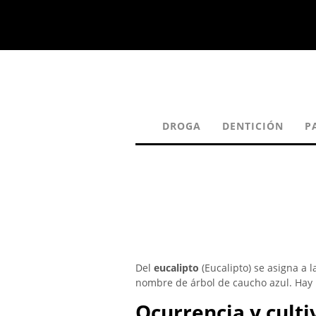
DROGA
DENTICIÓN
P
Del
eucalipto
(Eucalipto) se asigna a l
nombre de árbol de caucho azul. Hay 
Ocurrencia y culti