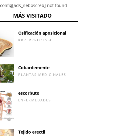
config[ads_neboscreb] not found
MÁS VISITADO
Osificación aposicional
KRPERPROZESSE
Cobardemente
PLANTAS MEDICINALES
escorbuto
ENFERMEDADES
Tejido erectil