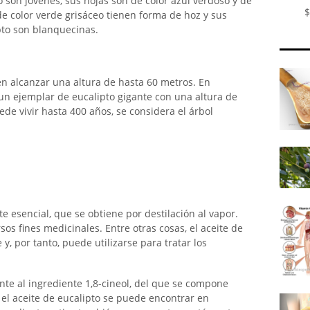
 son jóvenes, sus hojas son de color azul verdoso y de
$
de color verde grisáceo tienen forma de hoz y sus
ipto son blanquecinas.
n alcanzar una altura de hasta 60 metros. En
un ejemplar de eucalipto gigante con una altura de
ede vivir hasta 400 años, se considera el árbol
te esencial, que se obtiene por destilación al vapor.
sos fines medicinales. Entre otras cosas, el aceite de
y, por tanto, puede utilizarse para tratar los
nte al ingrediente 1,8-cineol, del que se compone
 el aceite de eucalipto se puede encontrar en