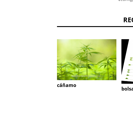
RE
cáñamo
bols