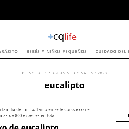
ARÁSITO
BEBÉS-Y-NIÑOS PEQUEÑOS
CUIDADO DEL 
PRINCIPAL
/
PLANTAS MEDICINALES
/ 2020
eucalipto
a familia del mirto. También se le conoce con el
más de 800 especies en total.
vo de eucalipto