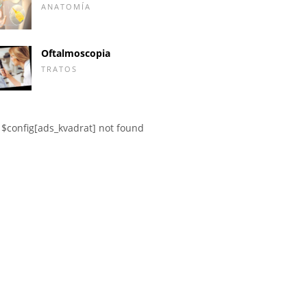
ANATOMÍA
Oftalmoscopia
TRATOS
$config[ads_kvadrat] not found