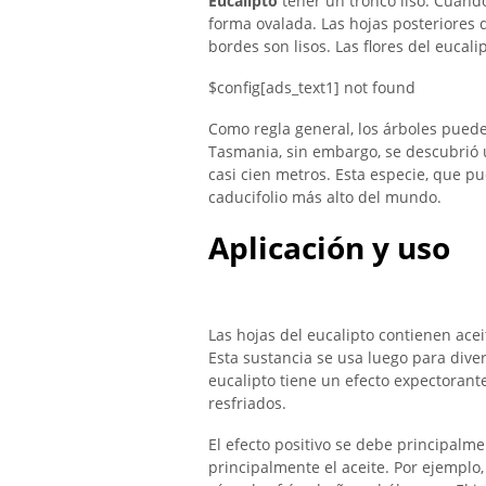
Eucalipto
tener un tronco liso. Cuando
forma ovalada. Las hojas posteriores 
bordes son lisos. Las flores del eucal
$config[ads_text1] not found
Como regla general, los árboles puede
Tasmania, sin embargo, se descubrió 
casi cien metros. Esta especie, que pu
caducifolio más alto del mundo.
Aplicación y uso
Las hojas del eucalipto contienen acei
Esta sustancia se usa luego para diver
eucalipto tiene un efecto expectorante 
resfriados.
El efecto positivo se debe principalme
principalmente el aceite. Por ejemplo,