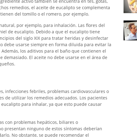
ngrediente activo también se encuentra en tés, gotas,
muchos remedios, el aceite de eucalipto se complementa
tienen del tomillo o el romero, por ejemplo.
tural, por ejemplo, para inhalación. Las flores del
iel de eucalipto. Debido a que el eucalipto tiene
cipios del siglo XIX para tratar heridas y desinfectar
to debe usarse siempre en forma diluida para evitar la
 Además, los aditivos para el baño que contienen el
se demasiado. El aceite no debe usarse en el área de
equeños.
s, infecciones febriles, problemas cardiovasculares o
s de utilizar los remedios adecuados. Los pacientes
eucalipto para inhalar, ya que esto puede causar
s con problemas hepáticos, biliares o
 no presentan ninguno de estos síntomas deberían
udarlo. No obstante, se puede recomendar el