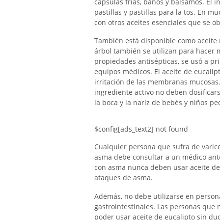
cápsulas frías, baños y bálsamos. El i
pastillas y pastillas para la tos. En 
con otros aceites esenciales que se ob
También está disponible como aceite na
árbol también se utilizan para hacer m
propiedades antisépticas, se usó a prin
equipos médicos. El aceite de eucalip
irritación de las membranas mucosas.
ingrediente activo no deben dosificar
la boca y la nariz de bebés y niños p
$config[ads_text2] not found
Cualquier persona que sufra de varice
asma debe consultar a un médico ante
con asma nunca deben usar aceite de 
ataques de asma.
Además, no debe utilizarse en persona
gastrointestinales. Las personas que
poder usar aceite de eucalipto sin d