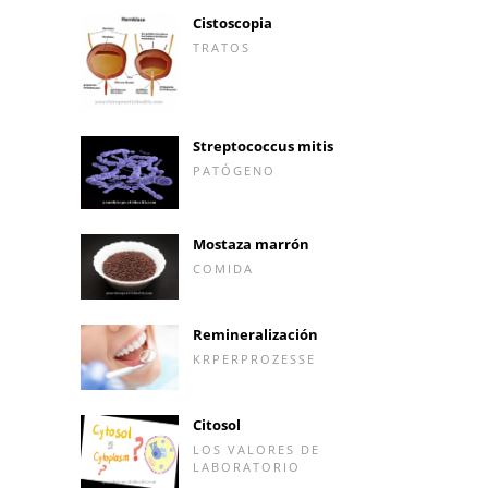
Cistoscopia
TRATOS
Streptococcus mitis
PATÓGENO
Mostaza marrón
COMIDA
Remineralización
KRPERPROZESSE
Citosol
LOS VALORES DE
LABORATORIO