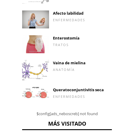
Afecto labilidad
ENFERMEDADES
Enterostomía
TRATOS
Vaina de mielina
ANATOMÍA
Queratoconjuntivitis seca
ENFERMEDADES
$config[ads_neboscreb] not found
MÁS VISITADO