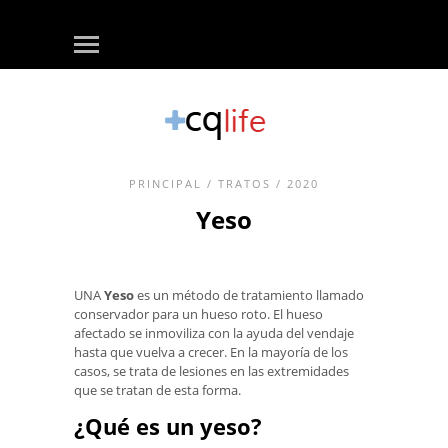
PRINCIPAL
/
TRATOS
/ 2020
Yeso
UNA
Yeso
es un método de tratamiento llamado
conservador para un hueso roto. El hueso
afectado se inmoviliza con la ayuda del vendaje
hasta que vuelva a crecer. En la mayoría de los
casos, se trata de lesiones en las extremidades
que se tratan de esta forma.
¿Qué es un yeso?