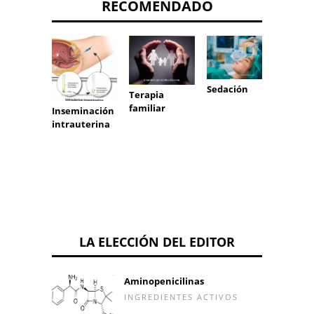
RECOMENDADO
Sedación
utiliz
Terapia
tazas
familiar
Inseminación
intrauterina
LA ELECCIÓN DEL EDITOR
Aminopenicilinas
INGREDIENTES ACTIVOS