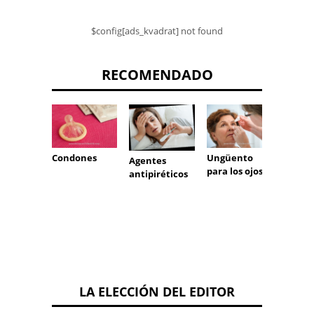
$config[ads_kvadrat] not found
RECOMENDADO
Condones
Ungüento
Neurol
Agentes
para los ojos
antipiréticos
LA ELECCIÓN DEL EDITOR