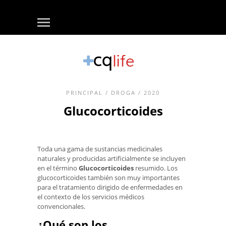
PRINCIPAL
/
DROGA
/ 2020
Glucocorticoides
Toda una gama de sustancias medicinales
naturales y producidas artificialmente se incluyen
en el término
Glucocorticoides
resumido. Los
glucocorticoides también son muy importantes
para el tratamiento dirigido de enfermedades en
el contexto de los servicios médicos
convencionales.
¿Qué son los