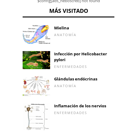
$config[ads_neboscreb] not found
MÁS VISITADO
Mielina
ANATOMÍA
Infección por Helicobacter
pylori
ENFERMEDADES
Glándulas endócrinas
ANATOMÍA
Inflamación de los nervios
ENFERMEDADES