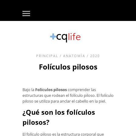
PRINCIPAL
/
ANATOMÍA
/ 2020
Folículos pilosos
Bajo la
Folículos pilosos
comprender las
estructuras que rodean el folículo piloso. El folículo
piloso se utiliza para anclar el cabello en la piel.
¿Qué son los folículos
pilosos?
El folículo piloso es la estructura corporal que