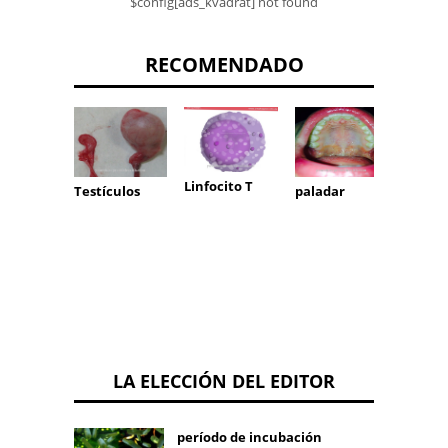
$config[ads_kvadrat] not found
RECOMENDADO
Linfocito T
Testículos
paladar
Nervi
acceso
LA ELECCIÓN DEL EDITOR
período de incubación