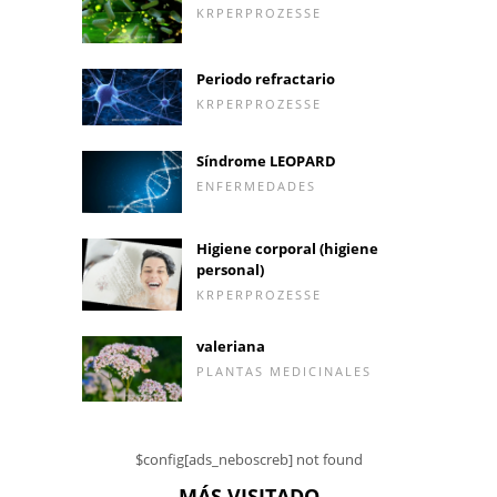
KRPERPROZESSE
Periodo refractario
KRPERPROZESSE
Síndrome LEOPARD
ENFERMEDADES
Higiene corporal (higiene
personal)
KRPERPROZESSE
valeriana
PLANTAS MEDICINALES
$config[ads_neboscreb] not found
MÁS VISITADO