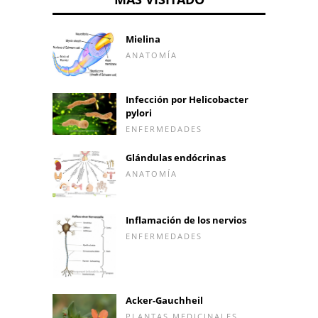
Mielina
ANATOMÍA
Infección por Helicobacter
pylori
ENFERMEDADES
Glándulas endócrinas
ANATOMÍA
Inflamación de los nervios
ENFERMEDADES
Acker-Gauchheil
PLANTAS MEDICINALES