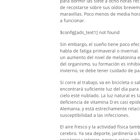
para dormir las siete a ocho horas r
de recostarse sobre sus oídos brevem
maravillas. Poco menos de media hora
a funcionar.
$config[ads_text1] not found
Sin embargo, el sueño tiene poco efe
habla de fatiga primaveral o invernal
un aumento del nivel de melatonina e
del organismo, su formación es inhibi
invierno, se debe tener cuidado de pas
Si corre al trabajo, va en bicicleta o 
encontrará suficiente luz del día para
cielo esté nublado. La luz natural es 
deficiencia de vitamina D es casi epi
Alemania, y está estrechamente relacio
susceptibilidad a las infecciones.
El aire fresco y la actividad física ta
cerebro. Ya sea deporte, jardinería o 
resistencia interior, porque estas acti