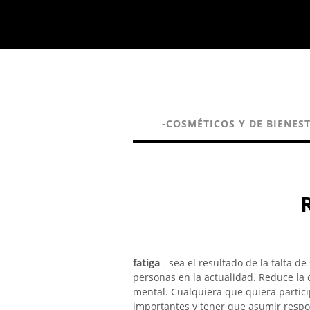
-COSMÉTICOS Y DE BIENES
fatiga
- sea el resultado de la falta 
personas en la actualidad. Reduce la 
mental. Cualquiera que quiera partici
importantes y tener que asumir respo