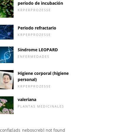
período de incubación
KRPERPROZESSE
Periodo refractario
KRPERPROZESSE
Síndrome LEOPARD
ENFERMEDADES
Higiene corporal (higiene
personal)
KRPERPROZESSE
valeriana
PLANTAS MEDICINALES
config[ads_neboscreb] not found