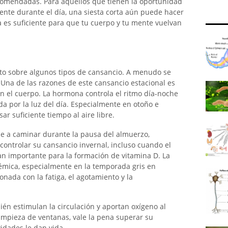
ecomendadas. Para aquellos que tienen la oportunidad
ente durante el día, una siesta corta aún puede hacer
 es suficiente para que tu cuerpo y tu mente vuelvan
cto sobre algunos tipos de cansancio. A menudo se
. Una de las razones de este cansancio estacional es
n el cuerpo. La hormona controla el ritmo día-noche
da por la luz del día. Especialmente en otoño e
ar suficiente tiempo al aire libre.
sale a caminar durante la pausa del almuerzo,
 controlar su cansancio invernal, incluso cuando el
tan importante para la formación de vitamina D. La
démica, especialmente en la temporada gris en
nada con la fatiga, el agotamiento y la
mbién estimulan la circulación y aportan oxígeno al
limpieza de ventanas, vale la pena superar su
vidades le dan vida.