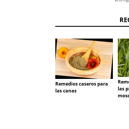
RE
Reme
Remedios caseros para
las 
las canas
mosq