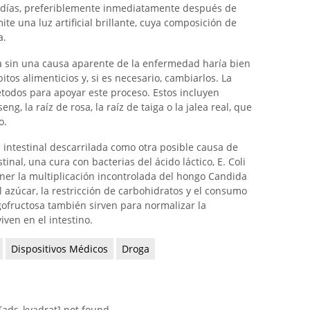
días, preferiblemente inmediatamente después de
te una luz artificial brillante, cuya composición de
a.
ca sin una causa aparente de la enfermedad haría bien
itos alimenticios y, si es necesario, cambiarlos. La
todos para apoyar este proceso. Estos incluyen
g, la raíz de rosa, la raíz de taiga o la jalea real, que
o.
a intestinal descarrilada como otra posible causa de
tinal, una cura con bacterias del ácido láctico, E. Coli
ner la multiplicación incontrolada del hongo Candida
al azúcar, la restricción de carbohidratos y el consumo
igofructosa también sirven para normalizar la
en en el intestino.
Dispositivos Médicos
Droga
[ads_kvadrat] not found