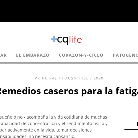
TAR
EL EMBARAZO
CORAZÓN-Y-CICLO
PATÓGEN
PRINCIPAL
/
HAUSMITTEL
/ 2020
Remedios caseros para la fatig
de sueño o no - acompaña la vida cotidiana de muchas
capacidad de concentración y el rendimiento físico y
par activamente en la vida, tomar decisiones
nsabilidades, no necesita cansancio.