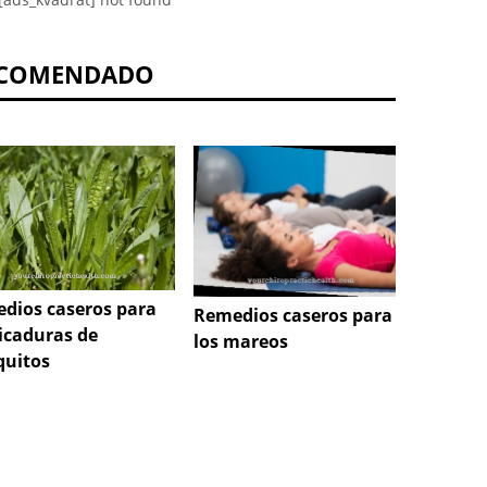
COMENDADO
dios caseros para
Remedi
Remedios caseros para
picaduras de
la grip
los mareos
uitos