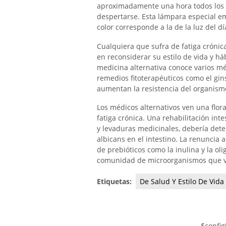
aproximadamente una hora todos los 
despertarse. Esta lámpara especial emi
color corresponde a la de la luz del dí
Cualquiera que sufra de fatiga cróni
en reconsiderar su estilo de vida y háb
medicina alternativa conoce varios mé
remedios fitoterapéuticos como el ginsen
aumentan la resistencia del organism
Los médicos alternativos ven una flor
fatiga crónica. Una rehabilitación intes
y levaduras medicinales, debería dete
albicans en el intestino. La renuncia 
de prebióticos como la inulina y la ol
comunidad de microorganismos que viv
Etiquetas:
De Salud Y Estilo De Vida
$config