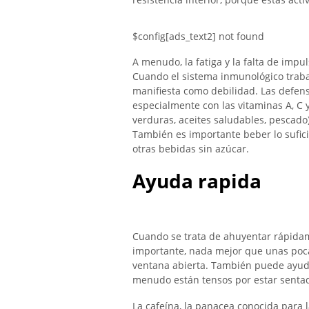
$config[ads_text2] not found
A menudo, la fatiga y la falta de impu
Cuando el sistema inmunológico trabaj
manifiesta como debilidad. Las defen
especialmente con las vitaminas A, C y
verduras, aceites saludables, pescado
También es importante beber lo suficien
otras bebidas sin azúcar.
Ayuda rapida
Cuando se trata de ahuyentar rápidam
importante, nada mejor que unas poca
ventana abierta. También puede ayudar
menudo están tensos por estar senta
La cafeína, la panacea conocida para l