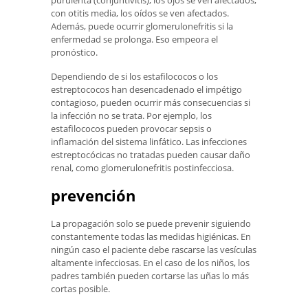
purulenta (conjuntivitis), los ojos se ven afectados,
con otitis media, los oídos se ven afectados.
Además, puede ocurrir glomerulonefritis si la
enfermedad se prolonga. Eso empeora el
pronóstico.
Dependiendo de si los estafilococos o los
estreptococos han desencadenado el impétigo
contagioso, pueden ocurrir más consecuencias si
la infección no se trata. Por ejemplo, los
estafilococos pueden provocar sepsis o
inflamación del sistema linfático. Las infecciones
estreptocócicas no tratadas pueden causar daño
renal, como glomerulonefritis postinfecciosa.
prevención
La propagación solo se puede prevenir siguiendo
constantemente todas las medidas higiénicas. En
ningún caso el paciente debe rascarse las vesículas
altamente infecciosas. En el caso de los niños, los
padres también pueden cortarse las uñas lo más
cortas posible.