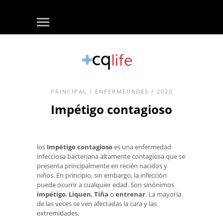
PRINCIPAL
/
ENFERMEDADES
/ 2020
Impétigo contagioso
los
Impétigo contagioso
es una enfermedad
infecciosa bacteriana altamente contagiosa que se
presenta principalmente en recién nacidos y
niños. En principio, sin embargo, la infección
puede ocurrir a cualquier edad. Son sinónimos
impétigo
,
Liquen
,
Tiña
o
entrenar
. La mayoría
de las veces se ven afectadas la cara y las
extremidades.