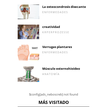
La osteocondrosis disecante
ENFERMEDADES
creatividad
KRPERPROZESSE
Verrugas plantares
ENFERMEDADES
Músculo esternohioideo
ANATOMÍA
$config[ads_neboscreb] not found
MÁS VISITADO