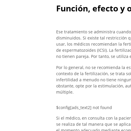
Función, efecto y 
Ese tratamiento se administra cuando
disminuidos. Si existe tal restricción 
usar, los médicos recomiendan la fertil
de espermatozoides (ICSI). La fertiliz
no tienen pareja. Por tanto, se utiliz
Por lo general, no se recomienda la es
contexto de la fertilización, se trata s
infertilidad a menudo no tiene ningun
obstante, opte por la estimulación, 
múltiple.
$config[ads_text2] not found
Si el médico, en consulta con la pacient
se realiza de tal manera que se aplic
el momento adecuado mediante ecogr