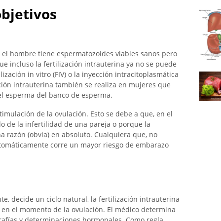
objetivos
 el hombre tiene espermatozoides viables sanos pero
que incluso la fertilización intrauterina ya no se puede
ización in vitro (FIV) o la inyección intracitoplasmática
ación intrauterina también se realiza en mujeres que
a el esperma del banco de esperma.
timulación de la ovulación. Esto se debe a que, en el
olo de la infertilidad de una pareja o porque la
a razón (obvia) en absoluto. Cualquiera que, no
automáticamente corre un mayor riesgo de embarazo
e, decide un ciclo natural, la fertilización intrauterina
a en el momento de la ovulación. El médico determina
afías y determinaciones hormonales. Como regla