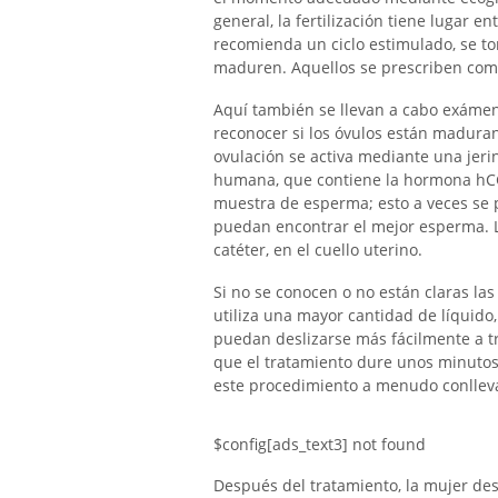
general, la fertilización tiene lugar en
recomienda un ciclo estimulado, se 
maduren. Aquellos se prescriben como
Aquí también se llevan a cabo exáme
reconocer si los óvulos están madurand
ovulación se activa mediante una jeri
humana, que contiene la hormona hCG)
muestra de esperma; esto a veces se 
puedan encontrar el mejor esperma. L
catéter, en el cuello uterino.
Si no se conocen o no están claras las
utiliza una mayor cantidad de líquido
puedan deslizarse más fácilmente a tr
que el tratamiento dure unos minutos
este procedimiento a menudo conllev
$config[ads_text3] not found
Después del tratamiento, la mujer des