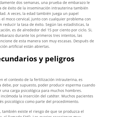
adamente dos semanas, una prueba de embarazo le
asa de éxito de la inseminación intrauterina también
idad. A veces, la edad también juega un papel
 el moco cervical, junto con cualquier problema con
educir la tasa de éxito. Según las estadísticas, la
ación, es de alrededor del 15 por ciento por ciclo. Si,
barazo durante los primeros tres intentos, las
n funcione de esta manera son muy escasas. Después de
ión artificial están abiertas.
ecundarios y peligros
el contexto de la fertilización intrauterina, es
a debe, por supuesto, poder producir esperma cuando
ser una carga psicológica para muchos hombres.
ncómoda la inserción del catéter. Muchos pacientes
s psicológico como parte del procedimiento.
s, también existe el riesgo de que se produzca el
a, el llamado SHO. Los ovarios reaccionan muy