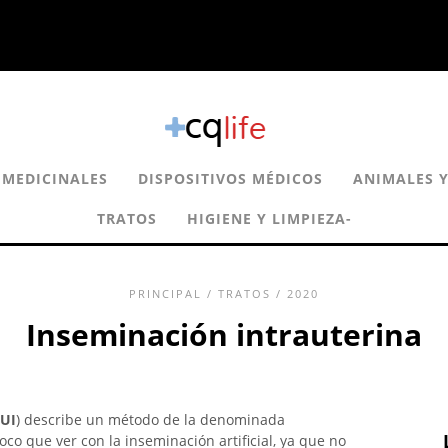
 MEDICINALES
DISPOSITIVOS MÉDICOS
ANIMALES Y
TRATOS
HIGIENE Y LIMPIEZA-
PRINCIPAL
/
TRATOS
/ 2020
Inseminación intrauterina
IUI
) describe un método de la denominada
poco que ver con la inseminación artificial, ya que no