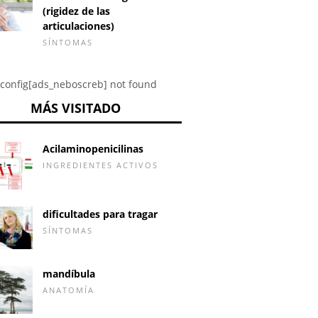
(rigidez de las
articulaciones)
SÍNTOMAS
config[ads_neboscreb] not found
MÁS VISITADO
Acilaminopenicilinas
INGREDIENTES ACTIVOS
dificultades para tragar
SÍNTOMAS
mandíbula
ANATOMÍA