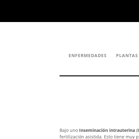
ENFERMEDADES
PLANTAS
Bajo uno
Inseminación intrauterina
(
fertilización asistida. Esto tiene muy 