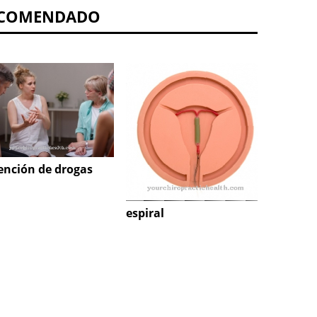
COMENDADO
ención de drogas
Desens
reproc
movim
espiral