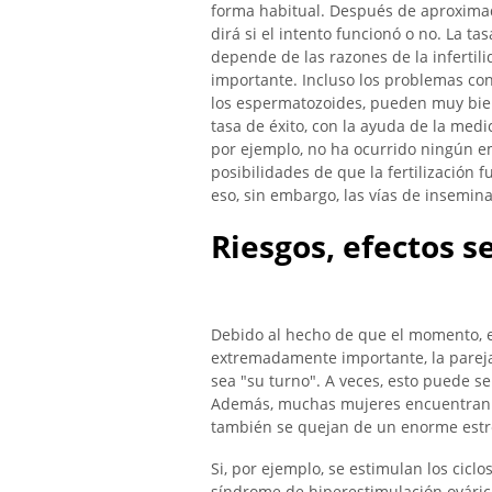
forma habitual. Después de aproxim
dirá si el intento funcionó o no. La t
depende de las razones de la infertil
importante. Incluso los problemas con
los espermatozoides, pueden muy bien r
tasa de éxito, con la ayuda de la medic
por ejemplo, no ha ocurrido ningún em
posibilidades de que la fertilizació
eso, sin embargo, las vías de inseminac
Riesgos, efectos s
Debido al hecho de que el momento, en 
extremadamente importante, la parej
sea "su turno". A veces, esto puede 
Además, muchas mujeres encuentran i
también se quejan de un enorme estré
Si, por ejemplo, se estimulan los ciclo
síndrome de hiperestimulación ováric