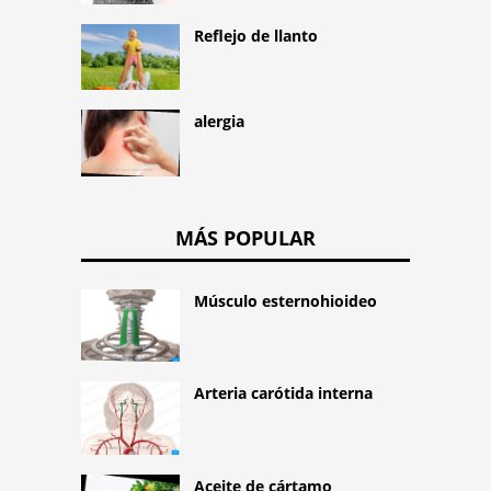
Reflejo de llanto
alergia
MÁS POPULAR
Músculo esternohioideo
Arteria carótida interna
Aceite de cártamo