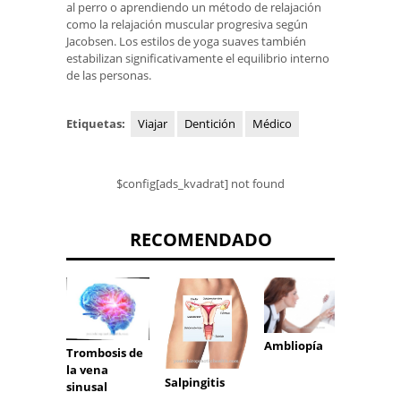
al perro o aprendiendo un método de relajación
como la relajación muscular progresiva según
Jacobsen. Los estilos de yoga suaves también
estabilizan significativamente el equilibrio interno
de las personas.
Etiquetas:
Viajar
Dentición
Médico
$config[ads_kvadrat] not found
RECOMENDADO
Ambliopía
concu
Trombosis de
la vena
Salpingitis
sinusal