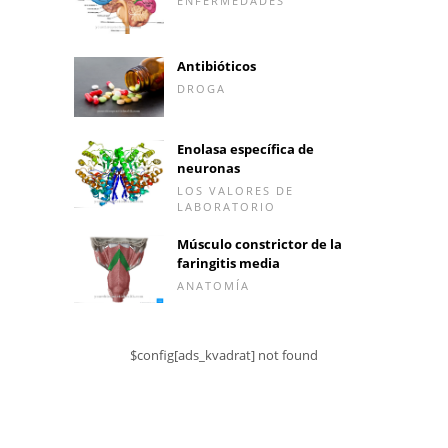
ENFERMEDADES
Antibióticos
DROGA
Enolasa específica de
neuronas
LOS VALORES DE
LABORATORIO
Músculo constrictor de la
faringitis media
ANATOMÍA
$config[ads_kvadrat] not found