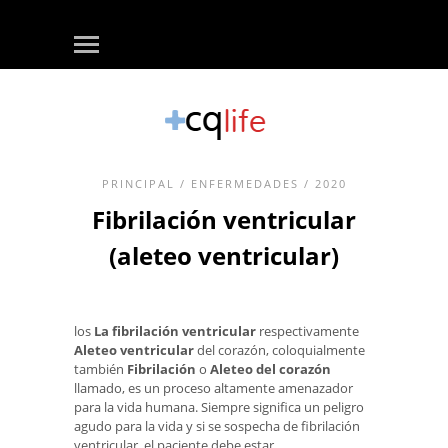
PRINCIPAL
/
ENFERMEDADES
/ 2020
Fibrilación ventricular
(aleteo ventricular)
los
La fibrilación ventricular
respectivamente
Aleteo ventricular
del corazón, coloquialmente
también
Fibrilación
o
Aleteo del corazón
llamado, es un proceso altamente amenazador
para la vida humana. Siempre significa un peligro
agudo para la vida y si se sospecha de fibrilación
ventricular, el paciente debe estar