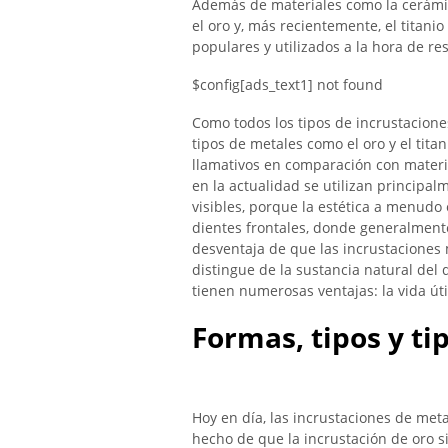
Además de materiales como la cerámica
el oro y, más recientemente, el titani
populares y utilizados a la hora de re
$config[ads_text1] not found
Como todos los tipos de incrustacione
tipos de metales como el oro y el tit
llamativos en comparación con materia
en la actualidad se utilizan principal
visibles, porque la estética a menudo
dientes frontales, donde generalment
desventaja de que las incrustaciones 
distingue de la sustancia natural del 
tienen numerosas ventajas: la vida út
Formas, tipos y ti
Hoy en día, las incrustaciones de met
hecho de que la incrustación de oro s