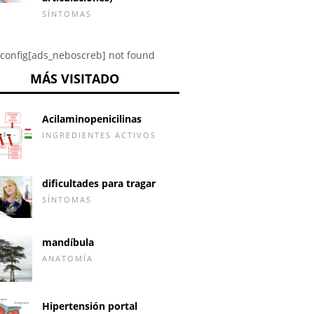
SÍNTOMAS
config[ads_neboscreb] not found
MÁS VISITADO
Acilaminopenicilinas
INGREDIENTES ACTIVOS
dificultades para tragar
SÍNTOMAS
mandíbula
ANATOMÍA
Hipertensión portal