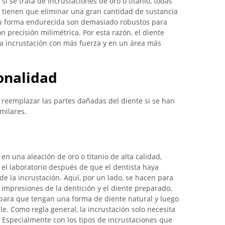
 se trata de incrustaciones de oro o titanio, todas
 tienen que eliminar una gran cantidad de sustancia
su forma endurecida son demasiado robustos para
 precisión milimétrica. Por esta razón, el diente
a incrustación con más fuerza y ​​en un área más
ionalidad
 reemplazar las partes dañadas del diente si se han
imilares.
en una aleación de oro o titanio de alta calidad,
 el laboratorio después de que el dentista haya
de la incrustación. Aquí, por un lado, se hacen para
 impresiones de la dentición y el diente preparado,
 para que tengan una forma de diente natural y luego
le. Como regla general, la incrustación solo necesita
 Especialmente con los tipos de incrustaciones que