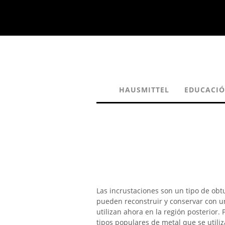
HAUSMITTEL
EDUCACI
Las incrustaciones son un tipo de obt
pueden reconstruir y conservar con un
utilizan ahora en la región posterior.
tipos populares de metal que se utiliz