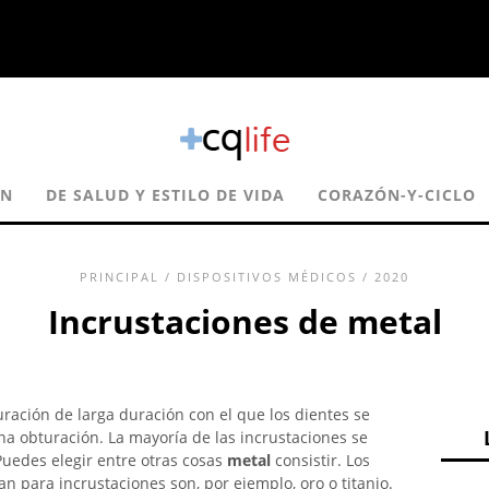
ÓN
DE SALUD Y ESTILO DE VIDA
CORAZÓN-Y-CICLO
PRINCIPAL
/
DISPOSITIVOS MÉDICOS
/ 2020
Incrustaciones de metal
uración de larga duración con el que los dientes se
a obturación. La mayoría de las incrustaciones se
 Puedes elegir entre otras cosas
metal
consistir. Los
an para incrustaciones son, por ejemplo, oro o titanio.