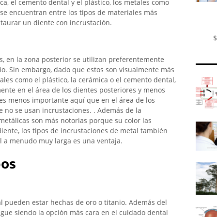
, el cemento dental y el plástico, los metales como
o se encuentran entre los tipos de materiales más
staurar un diente con incrustación.
$
s, en la zona posterior se utilizan preferentemente
anio. Sin embargo, dado que estos son visualmente más
les como el plástico, la cerámica o el cemento dental,
mente en el área de los dientes posteriores y menos
 es menos importante aquí que en el área de los
e no se usan incrustaciones. . Además de la
metálicas son más notorias porque su color las
diente, los tipos de incrustaciones de metal también
il a menudo muy larga es una ventaja.
pos
al pueden estar hechas de oro o titanio. Además del
igue siendo la opción más cara en el cuidado dental