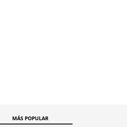
les
Seda flo
Conjunto de punción
MÁS POPULAR