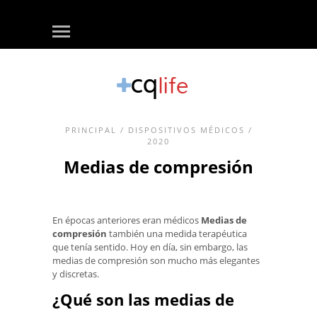
PRINCIPAL
/
DISPOSITIVOS MÉDICOS
/
2020
Medias de compresión
En épocas anteriores eran médicos
Medias de
compresión
también una medida terapéutica
que tenía sentido. Hoy en día, sin embargo, las
medias de compresión son mucho más elegantes
y discretas.
¿Qué son las medias de