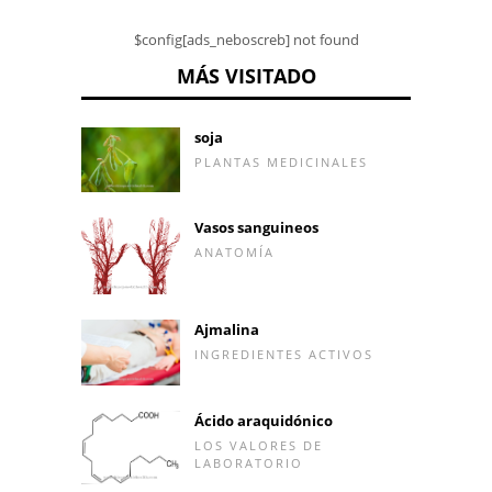
$config[ads_neboscreb] not found
MÁS VISITADO
soja
PLANTAS MEDICINALES
Vasos sanguineos
ANATOMÍA
Ajmalina
INGREDIENTES ACTIVOS
Ácido araquidónico
LOS VALORES DE
LABORATORIO