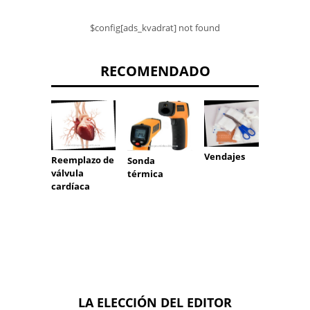
$config[ads_kvadrat] not found
RECOMENDADO
Pierna
Vendajes
Reemplazo de
Sonda
prosté
válvula
térmica
cardíaca
LA ELECCIÓN DEL EDITOR