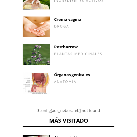
INGREDIENTES ACTIVOS
Crema vaginal
DROGA
Restharrow
PLANTAS MEDICINALES
Órganos genitales
ANATOMÍA
$config[ads_neboscreb] not found
MÁS VISITADO