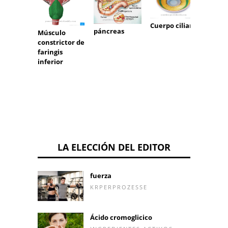
Cuerpo ciliar
Arteri
páncreas
Músculo
femor
constrictor de
faringis
inferior
LA ELECCIÓN DEL EDITOR
fuerza
KRPERPROZESSE
Ácido cromoglicico