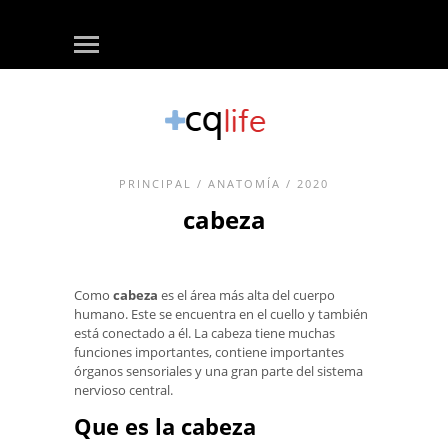
PRINCIPAL
/
ANATOMÍA
/ 2020
cabeza
Como
cabeza
es el área más alta del cuerpo
humano. Este se encuentra en el cuello y también
está conectado a él. La cabeza tiene muchas
funciones importantes, contiene importantes
órganos sensoriales y una gran parte del sistema
nervioso central.
Que es la cabeza