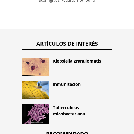
$config[ads_kvadrat] not found
ARTÍCULOS DE INTERÉS
Klebsiella granulomatis
inmunización
Tuberculosis
micobacteriana
RECOMENDADO