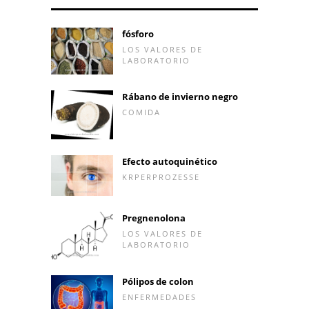
fósforo
LOS VALORES DE
LABORATORIO
Rábano de invierno negro
COMIDA
Efecto autoquinético
KRPERPROZESSE
Pregnenolona
LOS VALORES DE
LABORATORIO
Pólipos de colon
ENFERMEDADES