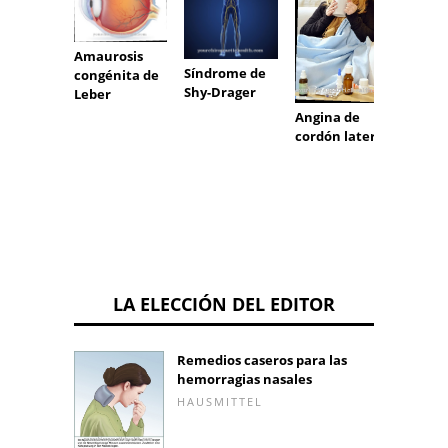
botul
Amaurosis
Síndrome de
congénita de
Shy-Drager
Leber
Angina de
cordón lateral
LA ELECCIÓN DEL EDITOR
Remedios caseros para las
hemorragias nasales
HAUSMITTEL