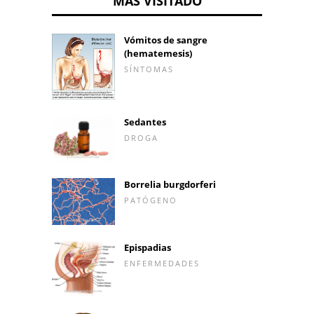
MÁS VISITADO
Vómitos de sangre
(hematemesis)
SÍNTOMAS
Sedantes
DROGA
Borrelia burgdorferi
PATÓGENO
Epispadias
ENFERMEDADES