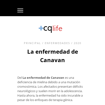
PRINCIPAL
/
ENFERMEDADES
/ 2020
La enfermedad de
Canavan
Del
La enfermedad de Canavan
es una
deficiencia de mielina debido a una mutación
cromosómica. Los afectados presentan déficits
neurológicos y suelen morir en la adolescencia.
Hasta ahora, la enfermedad ha sido incurable a
pesar de los enfoques de terapia génica.