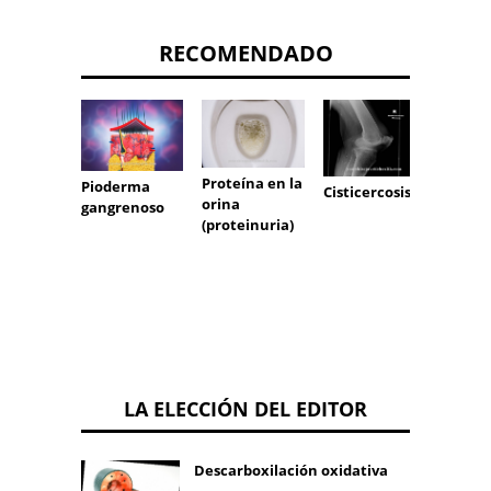
RECOMENDADO
Rotur
uterin
Proteína en la
Pioderma
Cisticercosis
(rotur
orina
gangrenoso
útero)
(proteinuria)
LA ELECCIÓN DEL EDITOR
Descarboxilación oxidativa