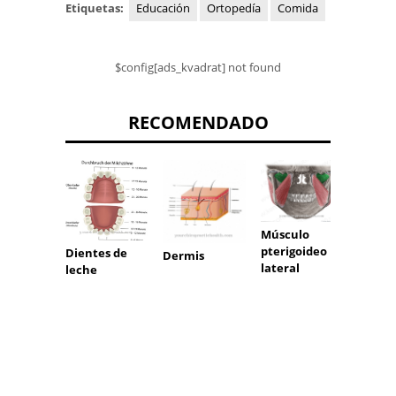
Etiquetas:
Educación
Ortopedía
Comida
$config[ads_kvadrat] not found
RECOMENDADO
Músculo
Nervi
pterigoideo
Auricu
Dientes de
Dermis
lateral
magn
leche