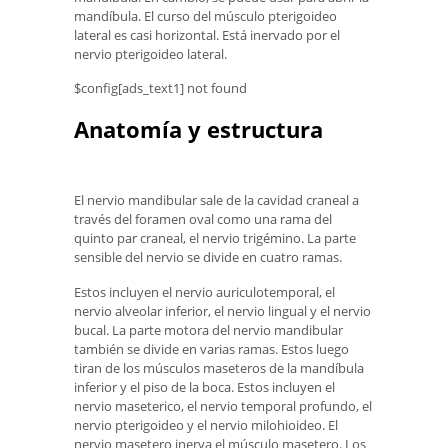
mandíbula. El curso del músculo pterigoideo
lateral es casi horizontal. Está inervado por el
nervio pterigoideo lateral.
$config[ads_text1] not found
Anatomía y estructura
El nervio mandibular sale de la cavidad craneal a
través del foramen oval como una rama del
quinto par craneal, el nervio trigémino. La parte
sensible del nervio se divide en cuatro ramas.
Estos incluyen el nervio auriculotemporal, el
nervio alveolar inferior, el nervio lingual y el nervio
bucal. La parte motora del nervio mandibular
también se divide en varias ramas. Estos luego
tiran de los músculos maseteros de la mandíbula
inferior y el piso de la boca. Estos incluyen el
nervio maseterico, el nervio temporal profundo, el
nervio pterigoideo y el nervio milohioideo. El
nervio masetero inerva el músculo masetero. Los