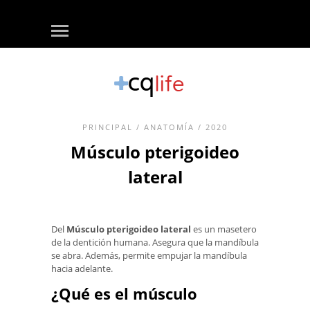
PRINCIPAL
/
ANATOMÍA
/ 2020
Músculo pterigoideo
lateral
Del
Músculo pterigoideo lateral
es un masetero
de la dentición humana. Asegura que la mandíbula
se abra. Además, permite empujar la mandíbula
hacia adelante.
¿Qué es el músculo