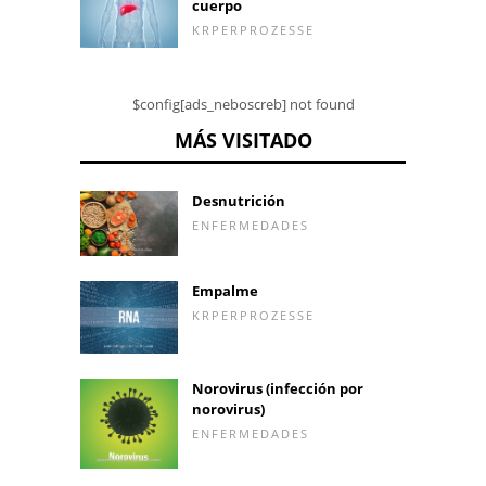
cuerpo
KRPERPROZESSE
$config[ads_neboscreb] not found
MÁS VISITADO
Desnutrición
ENFERMEDADES
Empalme
KRPERPROZESSE
Norovirus (infección por
norovirus)
ENFERMEDADES