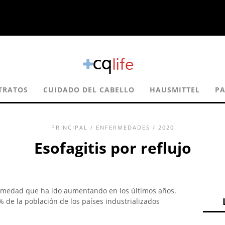
TRATOS
CUIDADO DEL CABELLO
HAUSMITTEL
P
PRINCIPAL
/
ENFERMEDADES
/ 2020
Esofagitis por reflujo
medad que ha ido aumentando en los últimos años.
% de la población de los países industrializados