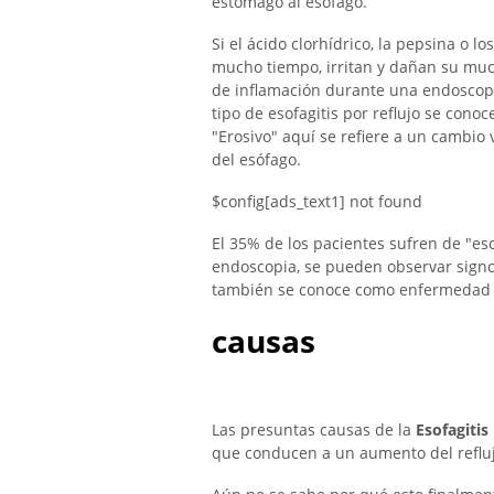
estómago al esófago.
Si el ácido clorhídrico, la pepsina o l
mucho tiempo, irritan y dañan su muco
de inflamación durante una endoscopia
tipo de esofagitis por reflujo se conoc
"Erosivo" aquí se refiere a un cambio v
del esófago.
$config[ads_text1] not found
El 35% de los pacientes sufren de "eso
endoscopia, se pueden observar signos 
también se conoce como enfermedad p
causas
Las presuntas causas de la
Esofagitis
que conducen a un aumento del reflujo