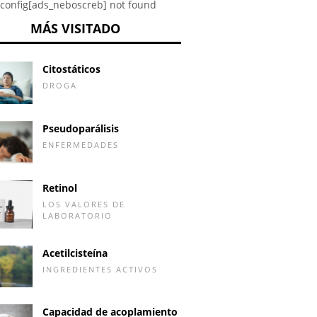
config[ads_neboscreb] not found
MÁS VISITADO
Citostáticos
DROGA
Pseudoparálisis
ENFERMEDADES
Retinol
LOS VALORES DE
LABORATORIO
Acetilcisteína
INGREDIENTES ACTIVOS
Capacidad de acoplamiento