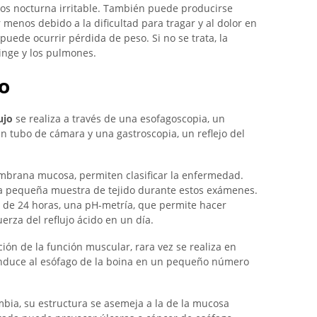
tos nocturna irritable. También puede producirse
menos debido a la dificultad para tragar y al dolor en
 puede ocurrir pérdida de peso. Si no se trata, la
inge y los pulmones.
o
ujo
se realiza a través de una esofagoscopia, un
n tubo de cámara y una gastroscopia, un reflejo del
embrana mucosa, permiten clasificar la enfermedad.
na pequeña muestra de tejido durante estos exámenes.
o de 24 horas, una pH-metría, que permite hacer
uerza del reflujo ácido en un día.
ón de la función muscular, rara vez se realiza en
 conduce al esófago de la boina en un pequeño número
ia, su estructura se asemeja a la de la mucosa