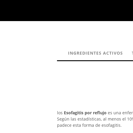
INGREDIENTES ACTIVOS
los
Esofagitis por reflujo
es una enfer
Según las estadísticas, al menos el 10
padece esta forma de esofagitis.