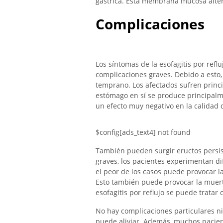
gástrica. Esta membrana mucosa alter
Complicaciones
Los síntomas de la esofagitis por re
complicaciones graves. Debido a esto,
temprano. Los afectados sufren princ
estómago en sí se produce principalme
un efecto muy negativo en la calidad 
$config[ads_text4] not found
También pueden surgir eructos persis
graves, los pacientes experimentan dif
el peor de los casos puede provocar l
Esto también puede provocar la muerte
esofagitis por reflujo se puede trata
No hay complicaciones particulares ni
puede aliviar. Además, muchos pacien