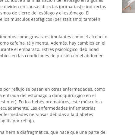
te conduce a la inflamación del esófago en algunas
e dividen en causas directas (primarias) e indirectas
ismos de cierre del esófago y el estómago. El
 los músculos esofágicos (peristaltismo) también
alimentos como grasas, estimulantes como el alcohol o
como cafeína, té y menta. Además, hay cambios en el
rante el embarazo. Estrés psicológico, debilidad
mbios en las condiciones de presión en el abdomen
is por reflujo se basan en otras enfermedades, como
a entrada del estómago o daño quirúrgico en el
e esfínter). En los bebés prematuros, este músculo a
decuadamente. Las enfermedades inflamatorias
 enfermedades nerviosas debidas a la diabetes
gitis por reflujo.
una hernia diafragmática, que hace que una parte del