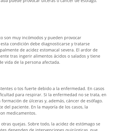
ada puede provocar úlceras o cáncer de esófago.
flujo son muy incómodos y pueden provocar
 esta condición debe diagnosticarse y tratarse
ipalmente de acidez estomacal severa. El ardor de
nte tras ingerir alimentos ácidos o salados y tiene
de vida de la persona afectada.
tentes o tos fuerte debido a la enfermedad. En casos
icultad para respirar. Si la enfermedad no se trata, en
a formación de úlceras y, además, cáncer de esófago.
 del paciente. En la mayoría de los casos, la
r con medicamentos.
 otras quejas. Sobre todo, la acidez de estómago se
tes dependen de intervenciones quirúrgicas, que