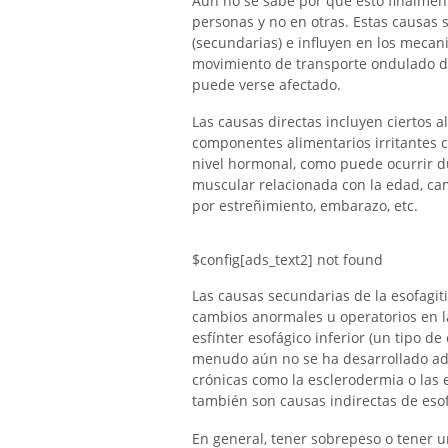
Aún no se sabe por qué esto finalmen
personas y no en otras. Estas causas s
(secundarias) e influyen en los mecan
movimiento de transporte ondulado de
puede verse afectado.
Las causas directas incluyen ciertos 
componentes alimentarios irritantes 
nivel hormonal, como puede ocurrir du
muscular relacionada con la edad, ca
por estreñimiento, embarazo, etc.
$config[ads_text2] not found
Las causas secundarias de la esofagit
cambios anormales u operatorios en l
esfínter esofágico inferior (un tipo d
menudo aún no se ha desarrollado a
crónicas como la esclerodermia o las
también son causas indirectas de esofa
En general, tener sobrepeso o tener 