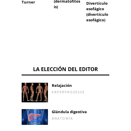
(dermatofitos
Turner
Divertículo
linfáti
is)
esofágico
(divertículo
esofágico)
LA ELECCIÓN DEL EDITOR
Relajación
KRPERPROZESSE
Glándula digestiva
ANATOMÍA