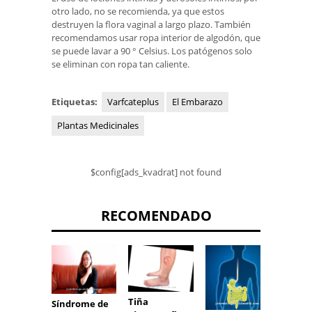
otro lado, no se recomienda, ya que estos
destruyen la flora vaginal a largo plazo. También
recomendamos usar ropa interior de algodón, que
se puede lavar a 90 ° Celsius. Los patógenos solo
se eliminan con ropa tan caliente.
Etiquetas:
Varfcateplus
El Embarazo
Plantas Medicinales
$config[ads_kvadrat] not found
RECOMENDADO
Infla
Tiña
Síndrome de
de los