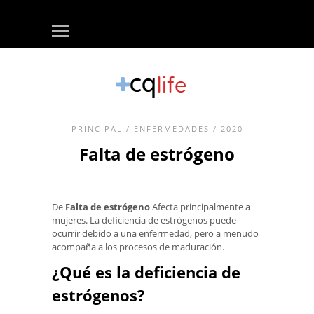
PRINCIPAL
/
ENFERMEDADES
/ 2020
Falta de estrógeno
De
Falta de estrógeno
Afecta principalmente a
mujeres. La deficiencia de estrógenos puede
ocurrir debido a una enfermedad, pero a menudo
acompaña a los procesos de maduración.
¿Qué es la deficiencia de
estrógenos?