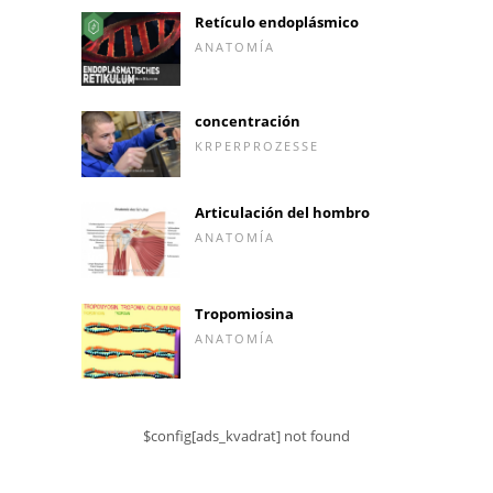
Retículo endoplásmico
ANATOMÍA
concentración
KRPERPROZESSE
Articulación del hombro
ANATOMÍA
Tropomiosina
ANATOMÍA
$config[ads_kvadrat] not found