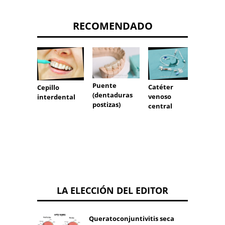
RECOMENDADO
Puente
Catéter
Cepillo
esteri
(dentaduras
venoso
interdental
postizas)
central
LA ELECCIÓN DEL EDITOR
Queratoconjuntivitis seca