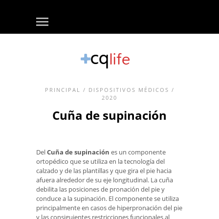
PRINCIPAL
/
DISPOSITIVOS MÉDICOS
/
2020
Cuña de supinación
Del
Cuña de supinación
es un componente
ortopédico que se utiliza en la tecnología del
calzado y de las plantillas y que gira el pie hacia
afuera alrededor de su eje longitudinal. La cuña
debilita las posiciones de pronación del pie y
conduce a la supinación. El componente se utiliza
principalmente en casos de hiperpronación del pie
y las consiguientes restricciones funcionales al