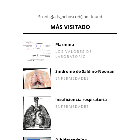
$config[ads_neboscreb] not found
MÁS VISITADO
Plasmina
LOS VALORES DE
LABORATORIO
Síndrome de Saldino-Noonan
ENFERMEDADES
Insuficiencia respiratoria
ENFERMEDADES
Dihidrocodeína