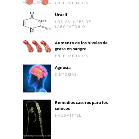
ENFERMEDADES
Uracil
LOS VALORES DE
LABORATORIO
Aumento de los niveles de
grasa en sangre.
ENFERMEDADES
Agnosia
SÍNTOMAS
Remedios caseros para los
sofocos
HAUSMITTEL